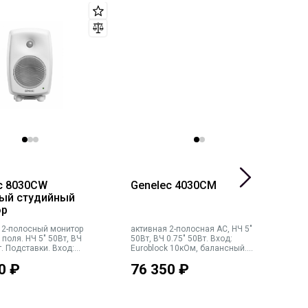
c 8030CW
Genelec 4030CM
G
ый студийный
ор
 2-полосный монитор
активная 2-полосная АС, НЧ 5"
а
поля. НЧ 5" 50Вт, ВЧ
50Вт, ВЧ 0.75" 50Вт. Вход:
50
т. Подставки. Вход:
Euroblock 10кОм, балансный.
E
LR. Макс. SPL 104 дБ,
Настенное крепление в
Н
0
₽
76 350
₽
1
ц (±6 дБ). Кроссовер
комплекте. Макс. SPL 104 дБ,
к
абариты (ВхШхГ):
47Гц-25кГц (±6 дБ). Кроссовер
4
178мм (с подставками).
3кГц. Габариты (ВхШхГ):
3
. Белый
285х189х178мм. Вес 4.9кг.
2
Черная
н