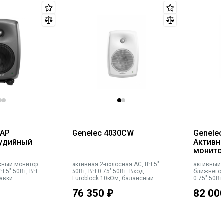
0AP
Genelec 4030CW
Genele
тудийный
Активн
монит
сный монитор
активная 2-полосная АС, НЧ 5"
активный
Ч 5" 50Вт, ВЧ
50Вт, ВЧ 0.75" 50Вт. Вход:
ближнего 
авки.
Euroblock 10кОм, балансный.
0.75" 50В
астройка GLM
Настенное крепление в
аналог. X
76 350
₽
82 00
од: аналог. XLR,
комплекте. Макс. SPL 104 дБ,
47Гц-25кГ
 (AES/EBU),
47Гц-25кГц (±6 дБ). Кроссовер
3000Гц. Г
ты с GLM
3кГц. Габариты (ВхШхГ):
299х189х
SPL 104 дБ,
285х189х178мм. Вес 4.9кг. Белая
Вес 5.0кг
).