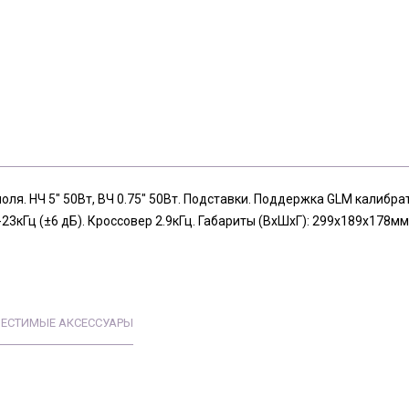
я. НЧ 5" 50Вт, ВЧ 0.75" 50Вт. Подставки. Поддержка GLM калибрато
23кГц (±6 дБ). Кроссовер 2.9кГц. Габариты (ВхШхГ): 299х189х178мм 
ЕСТИМЫЕ АКСЕССУАРЫ