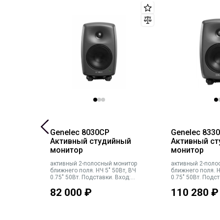
Genelec 8030CP
Genelec 833
Активный студийный
Активный с
монитор
монитор
 НЧ 5"
активный 2-полосный монитор
активный 2-поло
:
ближнего поля. НЧ 5" 50Вт, ВЧ
ближнего поля. Н
сный.
0.75" 50Вт. Подставки. Вход:
0.75" 50Вт. Подст
аналог. XLR. Макс. SPL 104 дБ,
Опциональная н
82 000
₽
110 280
₽
4 дБ,
47Гц-25кГц (±6 дБ). Кроссовер
калибратором. Вх
совер
3000Гц. Габариты (ВхШхГ):
вх/вых цифр. XLR
299х189х178мм (с подставками).
2xRJ45 для рабо
г. Цвет
Вес 5.0кг. Темный
системой. Макс. 
45Гц-23кГц (±6 дБ