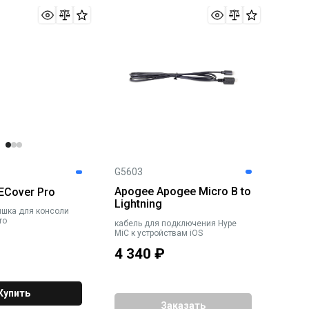
G5603
Apogee Apogee Micro B to
Cover Pro
Lightning
шка для консоли
ro
кабель для подключения Hype
MiC к устройствам iOS
4 340
₽
Купить
Заказать