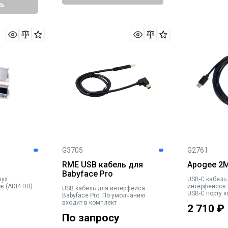
ь
G3705
G2761
RME USB кабель для
Apogee 2M
Babyface Pro
вух
USB-C кабель
в (ADI4 DD)
интерфейсов D
USB кабель для интерфейса
USB-C порту 
Babyface Pro. По умолчанию
Windows и Ma
входит в комплект
2 710
₽
интерфейсами
ранних покол
По запросу
черный