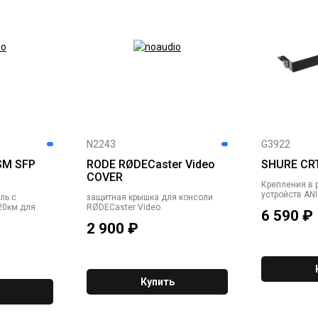
N2243
G3922
SM SFP
RODE RØDECaster Video
SHURE CR
COVER
Крепления в р
устройств ANI
ль c
защитная крышка для консоли
 20км для
RØDECaster Video
6 590
₽
2 900
₽
Купить