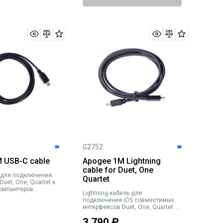
G2752
 USB-C cable
Apogee 1M Lightning
cable for Duet, One
 для подключения
Quartet
uet, One, Quartet к
компьютеров
Lightning кабель для
c. Не совместим с
подключения iOS совместимых
 Duet, One, Quartet
интерфейсов Duet, One, Quartet к
ений. Длина 2м,
iPhone, iPad, iPod touch. Длина 1м,
3 790
₽
черный