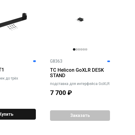
G8363
T1
TC Helicon GoXLR DESK
STAND
ек до трёх
подставка для интерфейса GoXLR
7 700
₽
Купить
Заказать