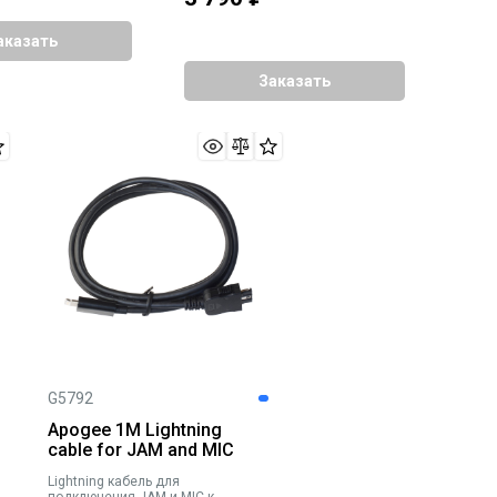
аказать
Заказать
G5792
Apogee 1M Lightning
cable for JAM and MIC
Lightning кабель для
подключения JAM и MIC к