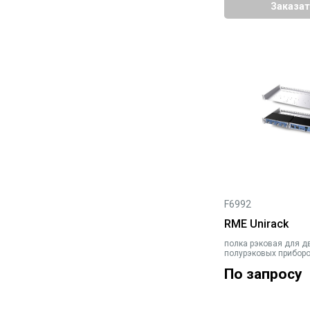
Заказат
F6992
RME Unirack
полка рэковая для д
полурэковых приборо
По запросу