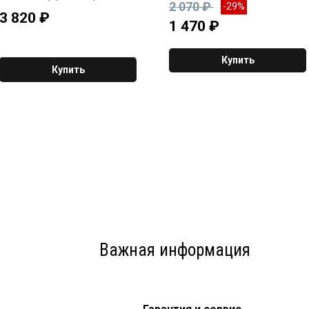
2 070 ₽
-29%
Pro/DAC и Babyface Pro. Вх 100-
3 820
₽
240 V / 50-60 Hz, вых 12 V / 2 A
1 470 ₽
Купить
Купить
Важная информация