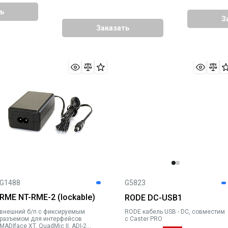
ь
З
Заказать
G1488
G5823
RME NT-RME-2 (lockable)
RODE DC-USB1
внешний б/п с фиксируемым
RODE кабель USB - DC, совместим
разъемом для интерфейсов
с Caster PRO
MADIface XT, QuadMic II, ADI-2