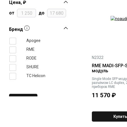
Цена, ₽
от
до
Бренд
Apogee
RME
N2322
RODE
RME MADI-SFP-
SHURE
модуль
TC Helicon
Single Mode SFP моду
разъёмом LC duplex,
приборов RME
11 570
₽
Купить