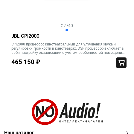
G2740
JBL CPI2000
CPi2000 процессор кинотеатральный для улучшения звука и
регулировки громкости в кинотеатрах. DSP процессор включает в
себя настройку эквализации с учетом особенностей помещения,
регулировку громкости и обнаружение сбоев системы и может
465 150
₽
быть настроен с
Наш каталог