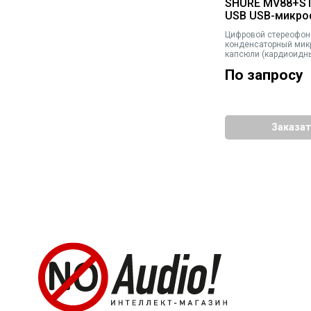
SHURE MV88+S
USB USB-микро
Цифровой стереофон
конденсаторный мик
капсюли (кардиоидн
двунаправленный),р
По запросу
micro-B и mini-jack, 
кабели USB-C и USB-
Заказат