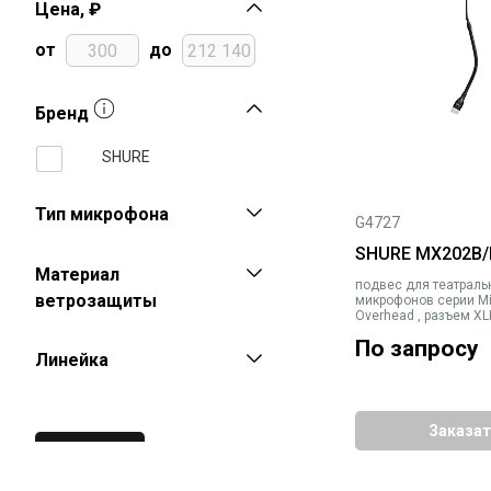
Цена, ₽
от
до
Бренд
SHURE
Тип микрофона
G4727
SHURE MX202B/
Материал
подвес для театраль
ветрозащиты
микрофонов серии Mi
Overhead , разъем XL
шея 10 см, кабель 9,
По запросу
Линейка
Поролон
Заказат