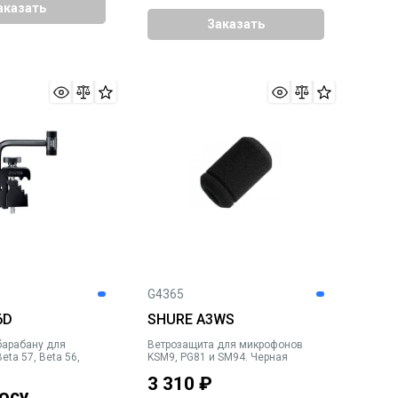
аказать
Заказать
G4365
6D
SHURE A3WS
барабану для
Ветрозащита для микрофонов
ta 57, Beta 56,
KSM9, PG81 и SM94. Черная
3 310
₽
осу