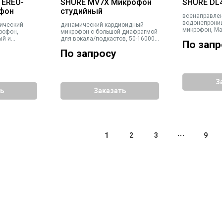
TEREO-
SHURE MV7X Микрофон
SHURE DL
фон
студийный
всенаправле
водонепрони
ический
динамический кардиоидный
микрофон, Ma
рофон,
микрофон с большой диафрагмой
сигнал/шум 6
ый и
для вокала/подкастов, 50-16000
По запр
частотный фил
азъемы USB
Гц, разъем XLR. Черный
кабель 1,6 м,
По запросу
ветрозащита,
аксессуарам
A, держатель
З
ь
Заказать
1
2
3
9