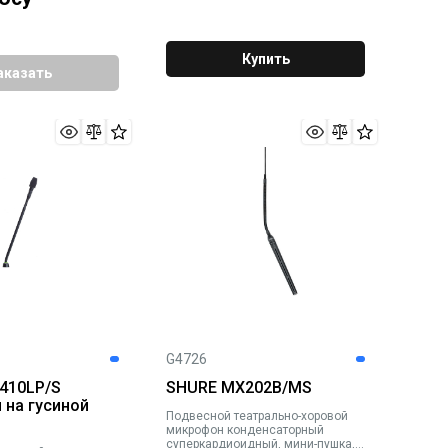
Купить
аказать
G4726
410LP/S
SHURE MX202B/MS
на гусиной
Подвесной театрально-хоровой
микрофон конденсаторный
суперкардиоидный, мини-пушка,