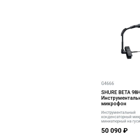
G4666
SHURE BETA 98
Инструменталь
микрофон
Инструментальный
конденсаторный мик
миниатюрный на гуси
кардиоидный, 20-2000
50 090
₽
мВ/Па, Max.SPL 155 д
163 дБ (2,5 кОм), XLR