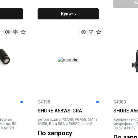
З
Купить
G4388
G4383
SHURE A58WS-GRA
SHURE A5
торный
Ветрозащита PGA48, PGA58, SM48,
Крепление к 
оида, 50-
SM58, Beta 58A и 565SD, серый
микрофонов Be
, Max.SPL
SM57 и PG57
По запросу
4F/TQG
По запр