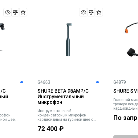
G4663
G4879
H/C
SHURE BETA 98AMP/C
SHURE SM
ный
Инструментальный
Головной мик
микрофон
тренера конд
кардиоидный, 
Инструментальный
мВ/Па, Max.S
рофон
конденсаторный микрофон
По запр
TA4F/TQG
ной шее,
кардиоидный на гусиной шее с
0 Гц, 1,6
креплением к ободу барабана
72 400
₽
Б (1 кОм),
A75M, 20-20000 Гц, 2,5 мВ/Па,
Max.SPL 157,5 дБ