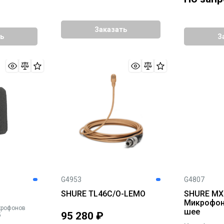
Заказать
ь
З
G4953
G4807
SHURE TL46C/O-LEMO
SHURE MX
Микрофон 
крофонов
шее
95 280
₽
5