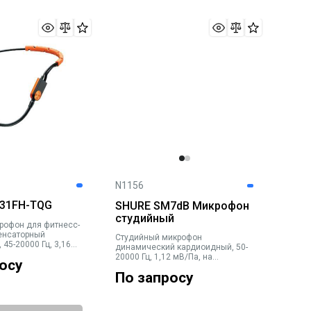
N1156
31FH-TQG
SHURE SM7dB Микрофон
студийный
рофон для фитнесс-
енсаторный
Студийный микрофон
45-20000 Гц, 3,16
динамический кардиоидный, 50-
PL 145 дБ, разъем
20000 Гц, 1,12 мВ/Па, на
осу
кронштейне со встроенной
По запросу
резьбой, ветрозащита,
встроенный предусилитель