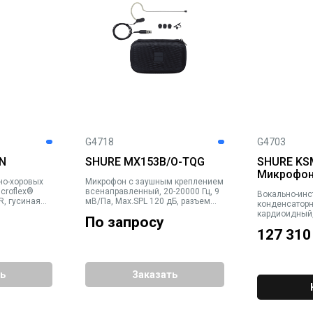
G4718
G4703
N
SHURE MX153B/O-TQG
SHURE KS
Микрофон
но-хоровых
Микрофон с заушным креплением
croflex®
всенаправленный, 20-20000 Гц, 9
Вокально-ин
R, гусиная
мВ/Па, Max.SPL 120 дБ, разъем
конденсатор
1 м. Черный
TQG, черный. В комплекте:
кардиоидный, 
По запросу
клипса, чехол и ветрозащиты
Па, аттенюато
127 310
145 дБ (2,5 кО
отключаемый 
С сумкой и д
ь
Заказать