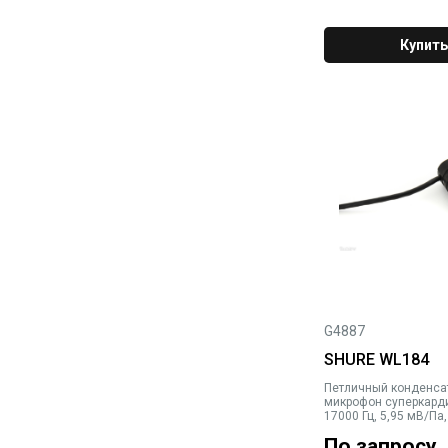
Купить
G4887
SHURE WL184
Петличный конденса
микрофон суперкарди
17000 Гц, 5,95 мВ/Па
129,5 дБ, разъем TA
По запросу