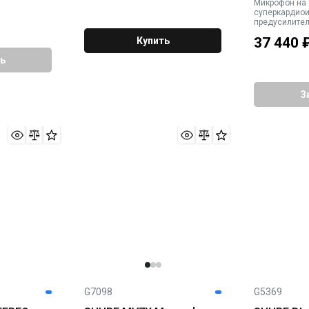
Микрофон на 
суперкардиои
предусилител
индикатор вни
37 440
Купить
мВ/Па, Max.SP
5-pin, чёрный
ь
З
G7098
G5369