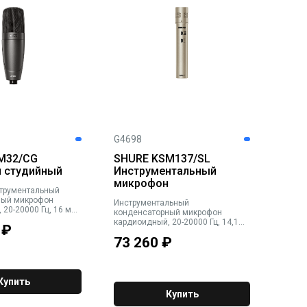
G4698
M32/CG
SHURE KSM137/SL
 студийный
Инструментальный
микрофон
струментальный
ный микрофон
Инструментальный
20-20000 Гц, 16 мВ/
конденсаторный микрофон
р 0/-15 дБ, Max.SPL
кардиоидный, 20-20000 Гц, 14,1
₽
м), 148 дБ (1 кОм),
мВ/Па, аттенюатор 0/-15/-25 дБ,
НЧ фильтр. Черный.
73 260
₽
трехпозиционный
ержателем
переключаемый НЧ фильтр
Купить
Купить