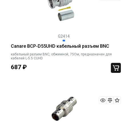
G2414
Canare BCP-D55UHD кабельный разъем BNC
кабельный разъем BNC, обжимной, 75Ом, предназначен для
кабелей L-5.5 CUHD
687
₽