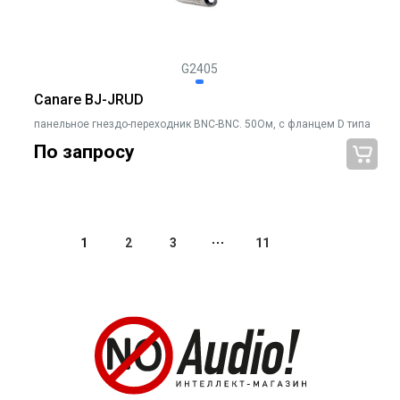
G2405
Canare BJ-JRUD
панельное гнездо-переходник BNC-BNC. 50Ом, с фланцем D типа
По запросу
1
2
3
11