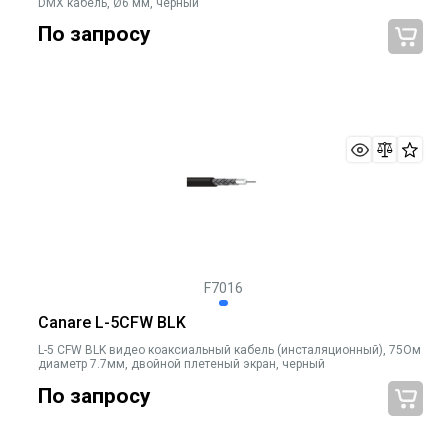
DMX кабель, Ø6 мм, чёрный
По запросу
F7016
Canare L-5CFW BLK
L-5 CFW BLK видео коаксиальный кабель (инсталяционный), 75Ом
диаметр 7.7мм, двойной плетеный экран, черный
По запросу