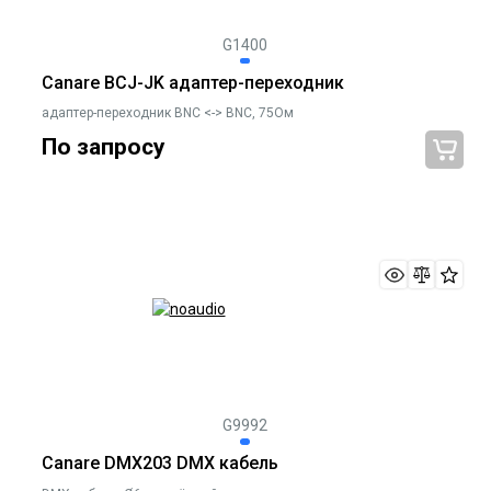
G1400
Canare BCJ-JK адаптер-переходник
адаптер-переходник BNC <-> BNC, 75Ом
По запросу
G9992
Canare DMX203 DMX кабель