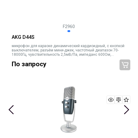
F2960
AKG D44S
микрофон для караоке динамический кардиоидный, с кнопкой
выключателем, разъём мини-джек, частотный диапазон 70-
18000Гц, чувствительность 2,5мВ/Па, импеданс 600Ом,
рекомендованная нагрузка 2000Ом, с встроенным кабелем 5м,
По запросу
цвет чёрный