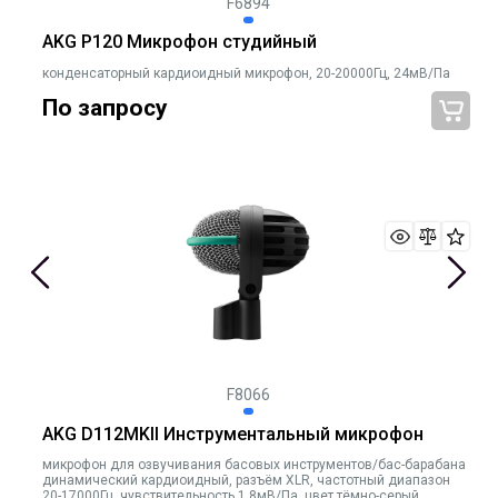
F6894
AKG P120 Микрофон студийный
конденсаторный кардиоидный микрофон, 20-20000Гц, 24мВ/Па
По запросу
F8066
AKG D112MKII Инструментальный микрофон
микрофон для озвучивания басовых инструментов/бас-барабана
динамический кардиоидный, разъём XLR, частотный диапазон
20-17000Гц, чувствительность 1,8мВ/Па, цвет тёмно-серый