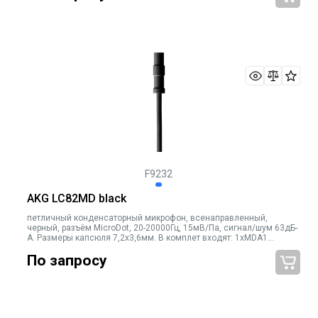
F9232
AKG LC82MD black
петличный конденсаторный микрофон, всенаправленный,
черный, разъём MicroDot, 20-20000Гц, 15мВ/Па, сигнал/шум 63дБ-
А. Размеры капсюля 7,2x3,6мм. В комплет входят: 1xMDA1
переходник с MicroDot на PT, 2xWM82 сетчатая ветрозащита,
По запросу
3xW82 п