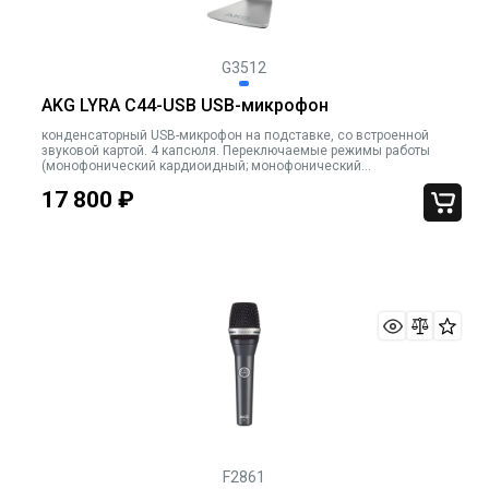
G3512
AKG LYRA C44-USB USB-микрофон
конденсаторный USB-микрофон на подставке, со встроенной
звуковой картой. 4 капсюля. Переключаемые режимы работы
(монофонический кардиоидный; монофонический
круговой;фронтальный стерео; круговой стерео). 20Гц-20кГц. 129
17 800
₽
дБ SPL. Выход на н
F2861