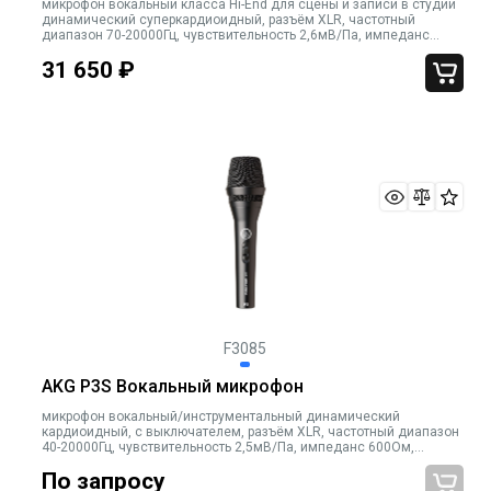
микрофон вокальный класса Hi-End для сцены и записи в студии
динамический суперкардиоидный, разъём XLR, частотный
диапазон 70-20000Гц, чувствительность 2,6мВ/Па, импеданс
600Ом, рекомендованная нагрузка 2000Ом, встроенная
31 650
₽
ветрозащита, в комплекте ч
F3085
AKG P3S Вокальный микрофон
микрофон вокальный/инструментальный динамический
кардиоидный, с выключателем, разъём XLR, частотный диапазон
40-20000Гц, чувствительность 2,5мВ/Па, импеданс 600Ом,
рекомендованная нагрузка 2000Ом, металлический корпус, цвет
По запросу
чёрный, встроенная ветр