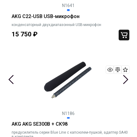
N1641
AKG C22-USB USB-микрофон
конденсаторный двухдиапазонный USB-микрофон
15 750
₽
N1186
AKG AKG SE300B + CK98
предусилитель серии Blue Line c капсюлем-пушкой, адаптер SA40
в комплекте