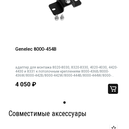
Genelec 8000-454B
адаптер для монтажа 8020-8030, 8320-8330, 4020-4030, 4420-
4430 и 8331 к потолочным креплениям 8000-436B/8000-
436W/8000-442B/8000-442W/8000-444B/8000-444W/8000-
446B. Также требуется для монтажа активной акустики G2,
4 050
₽
G3
Совместимые аксессуары