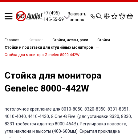
0
0
0
0
+7 (495)
Заказать
145-55-59
звонок
—
—
—
—
Главная
Каталог
Стойки, чехлы, рэки
Стойки
—
Стойки и подставки для студийных мониторов
Стойка для монитора Genelec 8000-442W
Стойка для монитора
Genelec 8000-442W
потолочное крепление для 8010-8050, 8320-8350, 8331-8351,
4010-4040, 4410-4430, G One-G Five. (для установки 8320, 8330,
8331 требуется адаптер 8000-454B). Регулировка поворота,
угла наклона и высоты (400-600мм). Скрытая прокладка