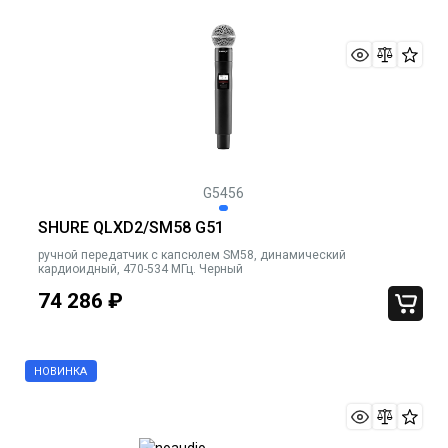
G5456
SHURE QLXD2/SM58 G51
ручной передатчик с капсюлем SM58, динамический
кардиоидный, 470-534 МГц. Черный
74 286
₽