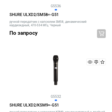
G5536
SHURE ULXD2/SM58=-G51
ручной передатчик с капсюлем SM58, динамический
кардиоидный, 470-534 МГц. Черный
По запросу
G5532
SHURE ULXD2/KSM9=-G51