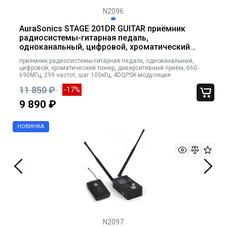
N2096
AuraSonics STAGE 201DR GUITAR приёмник
радиосистемы-гитарная педаль,
одноканальный, цифровой, хроматический
тюнер, диверситивный приём, 660-690МГц,
приёмник радиосистемы-гитарная педаль, одноканальный,
299 частот, шаг 100кГц, 4DQPSK модуляция
цифровой, хроматический тюнер, диверситивный приём, 660-
690МГц, 299 частот, шаг 100кГц, 4DQPSK модуляция
11 850 ₽
-17%
9 890 ₽
N2097