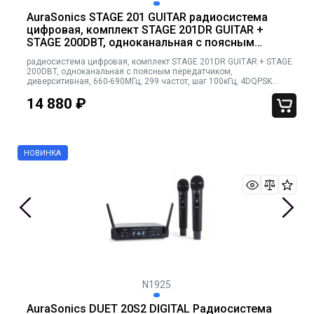
AuraSonics STAGE 201 GUITAR радиосистема
цифровая, комплект STAGE 201DR GUITAR +
STAGE 200DBT, одноканальная с поясным
передатчиком, диверситивная, 660-690МГц,
радиосистема цифровая, комплект STAGE 201DR GUITAR + STAGE
299 частот, шаг 100кГц, 4DQPSK модуляция
200DBT, одноканальная с поясным передатчиком,
диверситивная, 660-690МГц, 299 частот, шаг 100кГц, 4DQPSK
модуляция
14 880
₽
N1925
AuraSonics DUET 20S2 DIGITAL Радиосистема