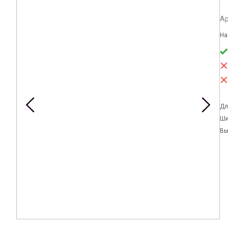
Ар
На
Дл
Ши
Вы