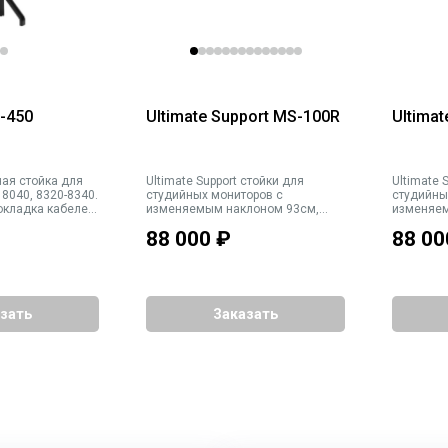
0-450
Ultimate Support MS-100R
Ultima
ная стойка для
Ultimate Support стойки для
Ultimate Suppor
 8040, 8320-8340.
студийных мониторов с
студийны
окладка кабелей
изменяемым наклоном 93см,
изменяем
абариты
ПАРА, цвет черный с красными
ПАРА, цв
88 000
₽
88 00
. Вес 19 кг
элементами
зать
Заказать