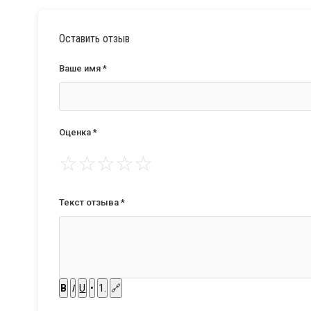
Оставить отзыв
Ваше имя *
Оценка *
☆
☆
☆
☆
☆
Текст отзыва *
B
I
U
•
1.
🔗