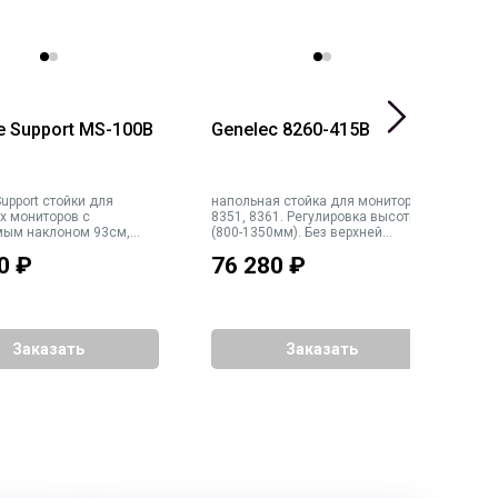
te Support MS-100B
Genelec 8260-415B
G
t стойки для
напольная стойка для мониторов
н
х мониторов с
8351, 8361. Регулировка высоты
8
ым наклоном 93см,
(800-1350мм). Без верхней
Р
ет чёрный
площадки, резьба 3/8". Прокладка
в
0
₽
76 280
₽
6
кабелей внутри стойки. Габариты
П
основания 480x480мм. Вес 19кг
Г
В
Заказать
Заказать