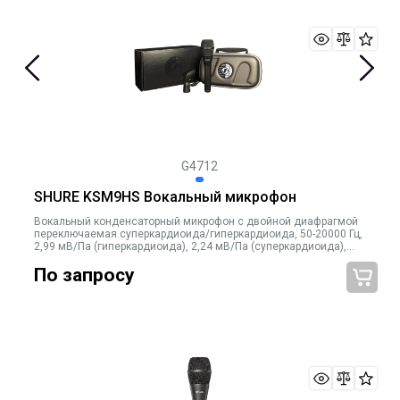
G4712
SHURE KSM9HS Вокальный микрофон
Вокальный конденсаторный микрофон с двойной диафрагмой
переключаемая суперкардиоида/гиперкардиоида, 50-20000 Гц,
2,99 мВ/Па (гиперкардиоида), 2,24 мВ/Па (суперкардиоида),
Max.SPL гиперкардиоида: 150,9 dB; суперкардиоида 153,1 дБ.
По запросу
Черный