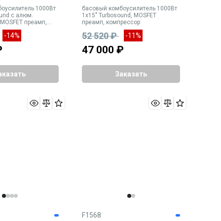
оусилитель 1000Вт
басовый комбоусилитель 1000Вт
und с алюм.
1х15" Turbosound, MOSFET
 MOSFET преамп,
преамп, компрессор
52 520 ₽
-14%
-11%
₽
47 000 ₽
аказать
Заказать
F1568