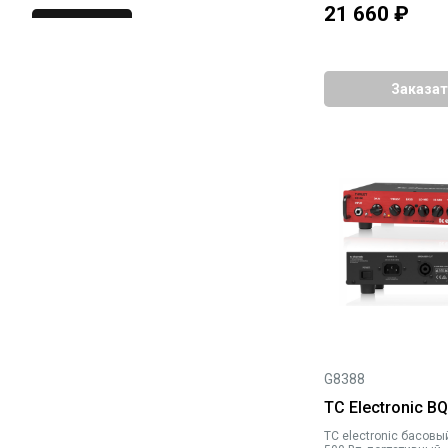
21 660
₽
Заказат
G8388
TC Electronic B
TC electronic басовый усилитель