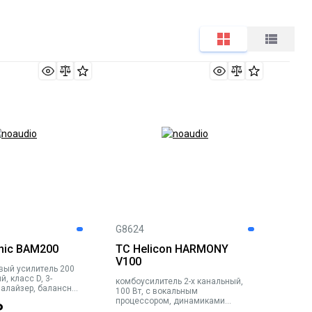
G8624
onic BAM200
TC Helicon HARMONY
V100
вый усилитель 200
й, класс D, 3-
комбоусилитель 2-х канальный,
алайзер, балансный
100 Вт, с вокальным
процессором, динамиками
₽
Tannoy и 4 педалями