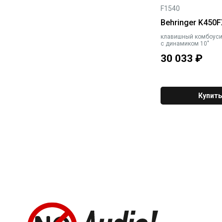
F1540
Behringer K450F
клавишный комбоуси
с динамиком 10"
30 033
₽
Купить