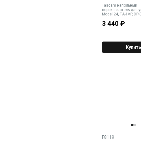
Tascam напольный
переключатель для 
Model 24, TA-1VP, DP
3 440
₽
Купить
F8119