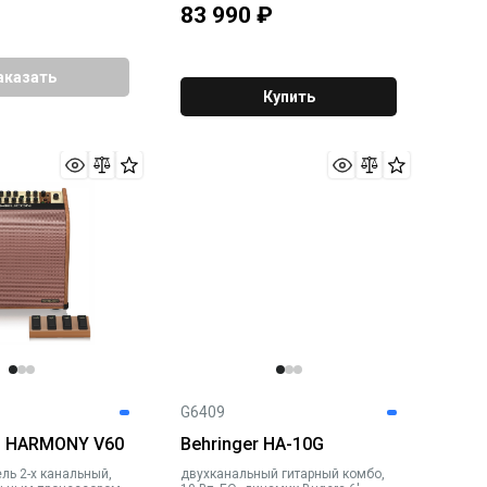
83 990
₽
аказать
Купить
G6409
n HARMONY V60
Behringer HA-10G
ль 2-х канальный,
двухканальный гитарный комбо,