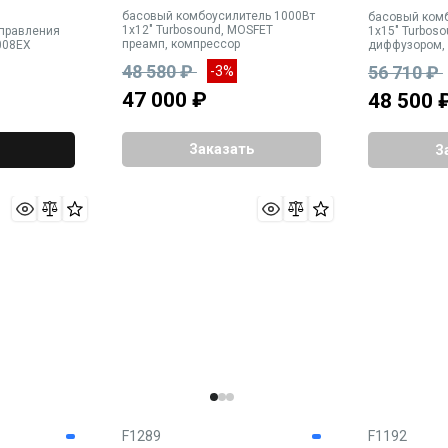
басовый комбоусилитель 1000Вт
басовый комб
1х12" Turbosound, MOSFET
управления
1х15" Turboso
преамп, компрессор
-008EX
диффузором,
компрессор
48 580 ₽
56 710 ₽
-3%
47 000 ₽
48 500 
Заказать
З
F1289
F1192