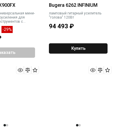
 K900FX
Bugera 6262 INFINIUM
универсальная мини-
ламповый гитарный усилитель
оусиления для
"голова" 120Вт
струментов с
94 493
₽
 входом 90Вт
-29%
₽
Купить
аказать