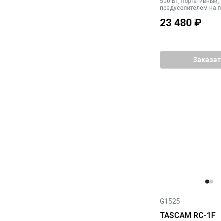
500 Вт, портативный,
предуселителем на 
транзисторах, компр
23 480
₽
Заказат
G1525
TASCAM RC-1F