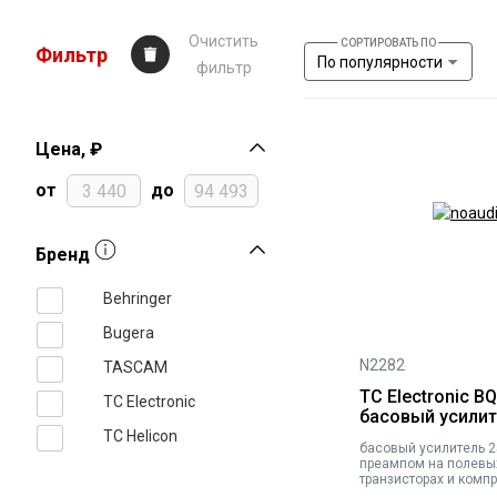
Очистить
Фильтр
По популярности
фильтр
Цена, ₽
от
до
Бренд
Behringer
Bugera
N2282
TASCAM
TC Electronic B
TC Electronic
басовый усилит
TC Helicon
басовый усилитель 25
преампом на полевы
транзисторах и комп