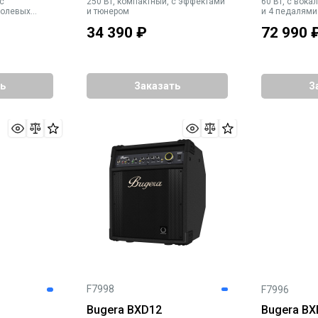
 с
250 Вт, компактный, с эффектами
60 Вт, с вок
полевых
и тюнером
и 4 педалями
ессор
34 390
₽
72 990
ь
Заказать
З
F7998
F7996
Bugera BXD12
Bugera B