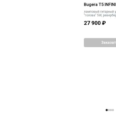
Bugera T5 INFIN
ламповый гитарный 
"голова" 5W, ревербе
27 900
₽
Заказат