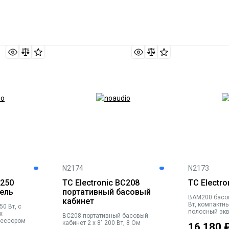
N2174
N2173
Q250
TC Electronic BС208
TC Electr
ель
портативный басовый
BAM200 басо
кабинет
Вт, компактны
0 Вт, с
полосный экв
х
BC208 портативный басовый
DI выход XLR
рессором
кабинет 2 x 8" 200 Вт, 8 Ом
16 180