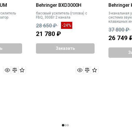
IUM
Behringer BXD3000H
Behringer
усилитель
басовый усилитель (голова) с
3-канальная 
ратор
FBQ, 300Вт 2 канала
система звук
клавишных ин
28 650 ₽
-24%
микрофонным
37 800 ₽
21 780 ₽
26 749 
ь
Заказать
З