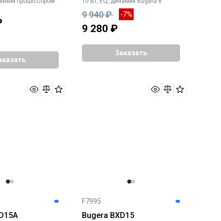
альным процессором
10 Вт, EQ, динамик Bugera 6'
9 940 ₽
-7%
₽
9 280 ₽
Заказать
аказать
F7995
XD15A
Bugera BXD15