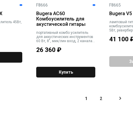
F8666
F8665
X
Bugera AC60
Bugera V5
Комбоусилитель для
литель 45Вт,
ламповый ги
акустической гитары
комбоусилите
5Вт, ревербер
портативный комбо усилитель
для аккустических инструментов
41 100
60 Вт, 8", мик/лин вход, 2 канала,
FX KLARK TEKNIK
26 360
₽
З
Купить
1
2