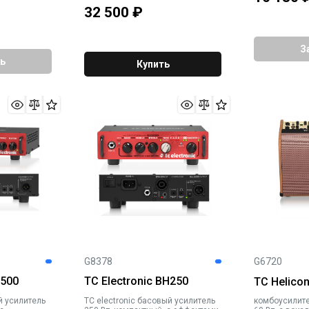
32 500
₽
З
ь
Купить
G8378
G6720
Q500
TC Electronic BH250
TC Helico
TC electronic басовый усилитель
комбоусилите