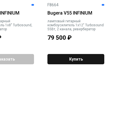
F8664
 INFINIUM
Bugera V55 INFINIUM
тарный
ламповый гитарный
ль 1х8" Turbosound,
комбоусилитель 1х12" Turbosound
атор
55Вт, 2 канала, ревербератор
₽
79 500
₽
аказать
Купить