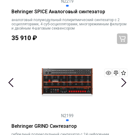
N2219
Behringer SPICE Аналоговый синтезатор
аналоговый полумодульный полиритмический синтезатор с 2
осцилляторами, 4 суб-осцилляторами, многорежимным фильтром
и двойным 4-шаговым секвенсором
35 910
₽
N2199
Behringer GRIND Синтезатор
гибридный полумодульный синтезатор с 24 цифровыми