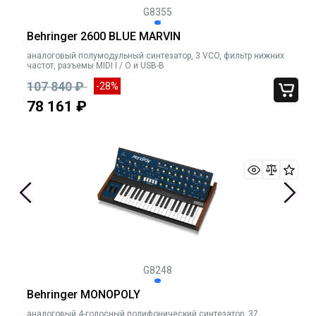
G8355
Behringer 2600 BLUE MARVIN
аналоговый полумодульный синтезатор, 3 VCO, фильтр нижних
частот, разъемы MIDI I / O и USB-B
107 840 ₽
-28%
78 161 ₽
G8248
Behringer MONOPOLY
аналоговый 4-голосный полифонический синтезатор, 37