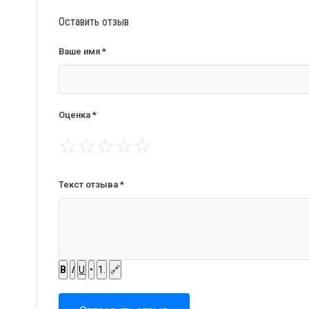
Оставить отзыв
Ваше имя *
Оценка *
☆
☆
☆
☆
☆
Текст отзыва *
B
I
U
•
1.
🔗