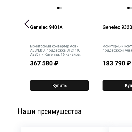
B
Genelec 9401A
Genelec 932
S360, U-
мониторный конвертер AoIP-
мониторный конт
жней и
AES/EBU, поддержка ST2110,
поддержкой Aural
Черное
AES67 и Ravenna, 16 каналов
AES/EBU, выход на сабвуфер, AUX
367 580
₽
183 790
₽
Купить
Куп
Наши преимущества