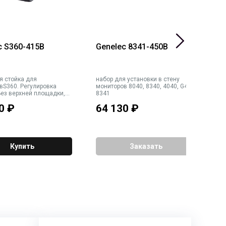
c S360-415B
Genelec 8341-450B
G
3
я стойка для
набор для установки в стену
н
вS360. Регулировка
мониторов 8040, 8340, 4040, G4,
д
Без верхней площадки,
8341
G4
8". Прокладка кабелей
G
0
₽
64 130
₽
4
ойки
Б
Купить
Заказать