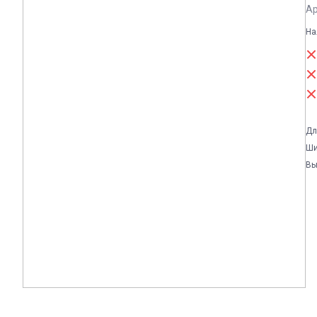
Ар
На
Дл
Ши
Вы