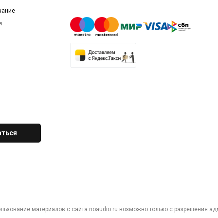
вание
и
ользование материалов с сайта noaudio.ru возможно только с разрешения ад