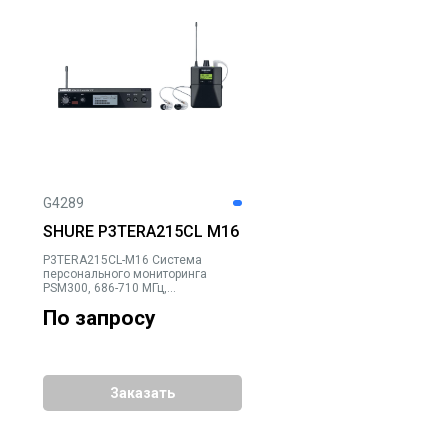
G4289
SHURE P3TERA215CL M16
P3TERA215CL-M16 Система
персонального мониторинга
PSM300, 686-710 МГц,
металлический бодипак P3RA,
По запросу
наушники SE215CL
Заказать