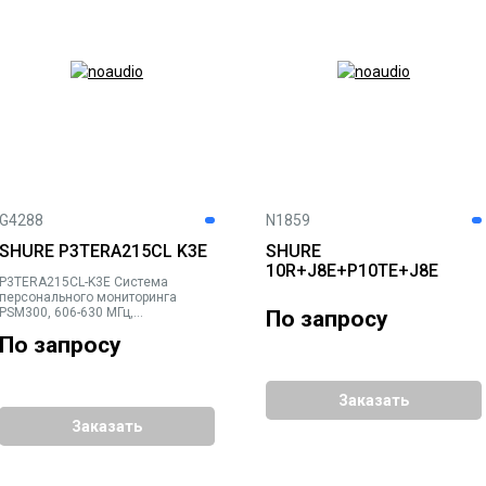
G4288
N1859
SHURE P3TERA215CL K3E
SHURE
10R+J8E+P10TE+J8E
P3TERA215CL-K3E Система
персонального мониторинга
PSM300, 606-630 МГц,
По запросу
металлический бодипак P3RA,
По запросу
наушники SE215CL
Заказать
Заказать