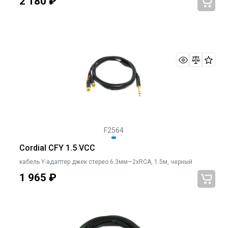
2 180
₽
F2564
Cordial CFY 1.5 VCC
кабель Y-адаптер джек стерео 6.3мм—2xRCA, 1.5м, черный
1 965
₽