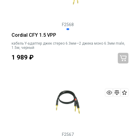
F2568
Cordial CFY 1.5 VPP
кабель Y-адаптер джек стерео 6.3мм—2 джека моно 6.3мм male,
1.5м, черный
1 989
₽
F2567