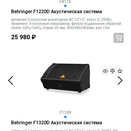
F8116
Behringer F1220D Акустическая система
активная 2-полосная мониторная АС 12"+3", класс D, 250Вт,
биампинг, 3-полосный эквалайзер, фильтр подавления обратной
связи, 60Гц-16кГц, стакан 35 мм, 360х580х406мм, вес 15кг
25 980
₽
F1199
Behringer F1320D Акустическая система
активная 2-полосная мониторная АС 12"+1", класс D, 300Вт, НЧ