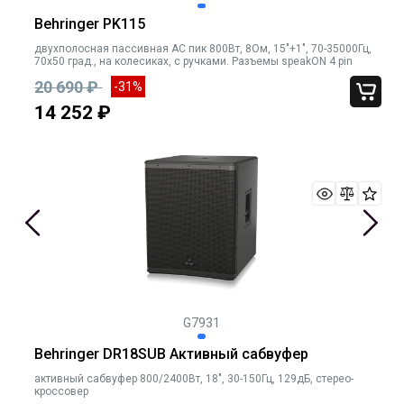
Behringer PK115
двухполосная пассивная АС пик 800Вт, 8Ом, 15"+1", 70-35000Гц,
70х50 град., на колесиках, с ручками. Разъемы speakON 4 pin
20 690 ₽
-31%
14 252 ₽
G7931
Behringer DR18SUB Активный сабвуфер
активный сабвуфер 800/2400Вт, 18", 30-150Гц, 129дБ, стерео-
кроссовер