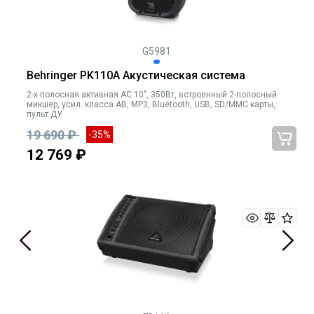
G5981
Behringer PK110A Акустическая система
2-х полосная активная АС 10", 350Вт, встроенный 2-полосный
микшер, усил. класса AB, MP3, Bluetooth, USB, SD/MMC карты,
пульт ДУ
19 690 ₽
-35%
12 769 ₽