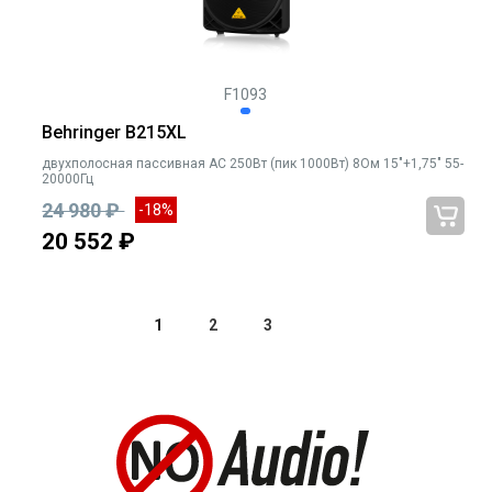
F1093
Behringer B215XL
двухполосная пассивная АС 250Вт (пик 1000Вт) 8Ом 15"+1,75" 55-
20000Гц
24 980 ₽
-18%
20 552 ₽
1
2
3