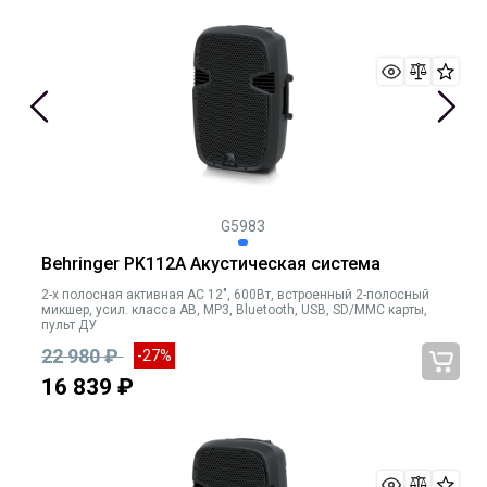
G5983
Behringer PK112A Акустическая система
2-х полосная активная АС 12", 600Вт, встроенный 2-полосный
микшер, усил. класса AB, MP3, Bluetooth, USB, SD/MMC карты,
пульт ДУ
22 980 ₽
-27%
16 839 ₽