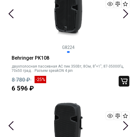
G8224
Behringer PK108
двухполосная пассивная АС пик 350Вт, 8Ом, 8"+1", 87-35000Гц,
70х50 град. . Разъем speakON 4 pin
8 780 ₽
-25%
6 596 ₽