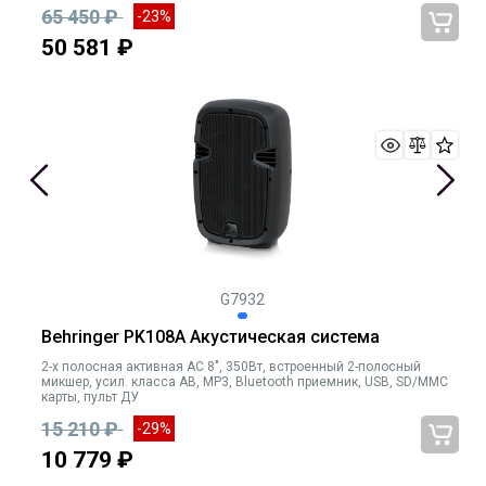
65 450 ₽
-23%
50 581 ₽
G7932
Behringer PK108A Акустическая система
2-х полосная активная АС 8", 350Вт, встроенный 2-полосный
микшер, усил. класса AB, MP3, Bluetooth приемник, USB, SD/MMC
карты, пульт ДУ
15 210 ₽
-29%
10 779 ₽