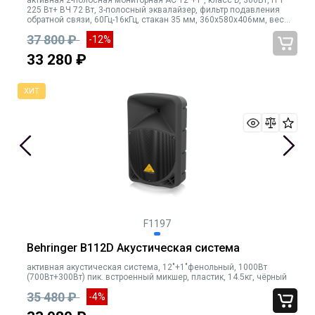
225 Вт+ ВЧ 72 Вт, 3-полосный эквалайзер, фильтр подавления
обратной связи, 60Гц-16кГц, стакан 35 мм, 360х580х406мм, вес
15кг
37 800 ₽
-12%
33 280 ₽
F1197
Behringer B112D Акустическая система
активная акустическая система, 12"+1"фенольный, 1000Вт
(700Вт+300Вт) пик. встроенный микшер, пластик, 14.5кг, чёрный
35 480 ₽
-4%