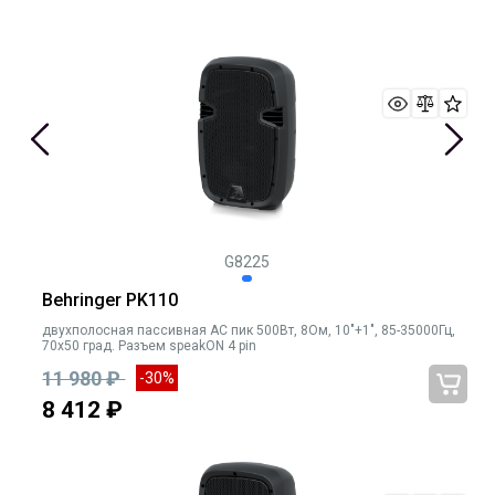
G8225
Behringer PK110
двухполосная пассивная АС пик 500Вт, 8Ом, 10"+1", 85-35000Гц,
70х50 град. Разъем speakON 4 pin
11 980 ₽
-30%
8 412 ₽