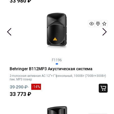
33 980 ₽
F1196
Behringer B112MP3 Акустическая система
2-полосная активная АС 12"+1"фенольный, 1000Вт (700Вт+300Вт)
пик. МР3 плеер
39 290 ₽
-14%
33 773 ₽