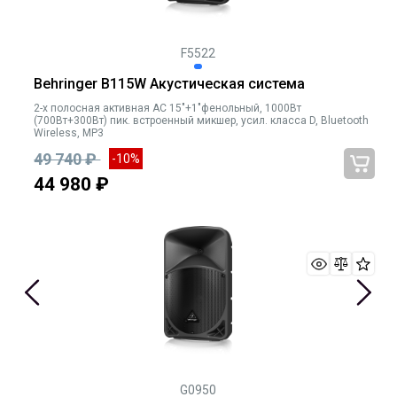
F5522
Behringer B115W Акустическая система
2-х полосная активная АС 15"+1"фенольный, 1000Вт
(700Вт+300Вт) пик. встроенный микшер, усил. класса D, Bluetooth
Wireless, MP3
49 740 ₽
-10%
44 980 ₽
G0950