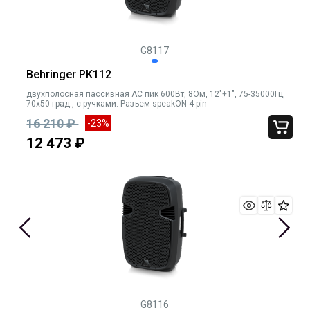
G8117
Behringer PK112
двухполосная пассивная АС пик 600Вт, 8Ом, 12"+1", 75-35000Гц,
70х50 град., с ручками. Разъем speakON 4 pin
16 210 ₽
-23%
12 473 ₽
G8116