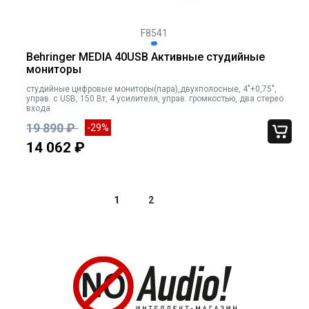
F8541
Behringer MEDIA 40USB Активные студийные
мониторы
студийные цифровые мониторы(пара),двухполосные, 4"+0,75",
управ. с USB, 150 Вт, 4 усилителя, управ. громкостью, два стерео
входа
19 890 ₽
-29%
14 062 ₽
1
2