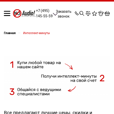
0
0
0
0
+7 (495)
Заказать
145-55-59
звонок
—
Главная
Интеллект-минуты
Все предлагают лучшие цены, скидки и