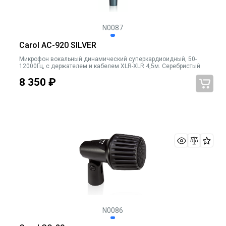
N0087
Carol AC-920 SILVER
Микрофон вокальный динамический суперкардиоидный, 50-
12000Гц, с держателем и кабелем XLR-XLR 4,5м. Серебристый
8 350
₽
N0086