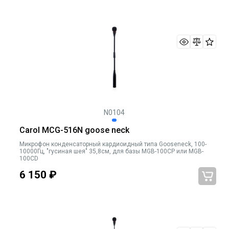
N0104
Carol MCG-516N goose neck
Микрофон конденсаторный кардиоидный типа Gooseneck, 100-
10000Гц, "гусиная шея" 35,8cм, для базы MGB-100CP или MGB-
100CD
6 150
₽