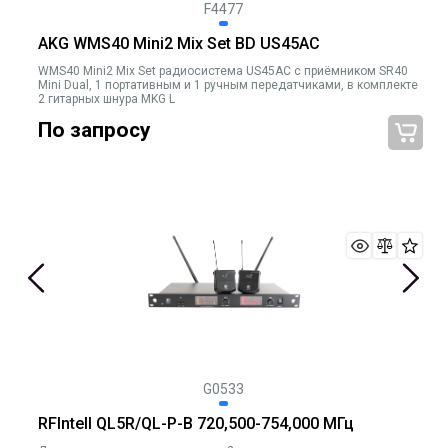
F4477
AKG WMS40 Mini2 Mix Set BD US45AC
WMS40 Mini2 Mix Set радиосистема US45AC с приёмником SR40
Mini Dual, 1 портативным и 1 ручным передатчиками, в комплекте
2 гитарных шнура MKG L
По запросу
G0533
RFIntell QL5R/QL-P-B 720,500-754,000 МГц