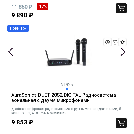
11 850 ₽
-17%
9 890 ₽
N1925
AuraSonics DUET 20S2 DIGITAL Радиосистема
вокальная с двумя микрофонами
двойная цифровая радиосистема с ручными передатчиками, 8
каналов, pi/4-DQPSK модуляция
9 853
₽