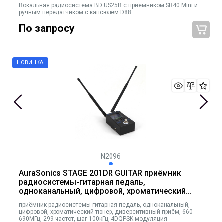
Вокальная радиосистема BD US25B с приёмником SR40 Mini и
ручным передатчиком с капсюлем D88
По запросу
N2096
AuraSonics STAGE 201DR GUITAR приёмник
радиосистемы-гитарная педаль,
одноканальный, цифровой, хроматический
тюнер, диверситивный приём, 660-690МГц,
приёмник радиосистемы-гитарная педаль, одноканальный,
299 частот, шаг 100кГц, 4DQPSK модуляция
цифровой, хроматический тюнер, диверситивный приём, 660-
690МГц, 299 частот, шаг 100кГц, 4DQPSK модуляция