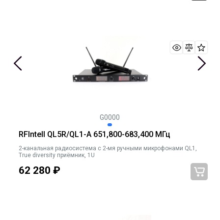
G0000
RFIntell QL5R/QL1-A 651,800-683,400 МГц
2-канальная радиосистема с 2-мя ручными микрофонами QL1,
True diversity приёмник, 1U
62 280
₽