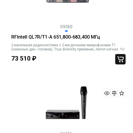
G9360
RFIntell QL7R/T1-A 651,800-683,400 МГц
2-канальная радиосистема с 2-мя ручными микрофонами T1
(сменные дин. головки), True diversity приёмник, пилот-сигнал. 1U
73 510
₽