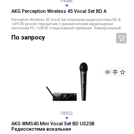
F4486
AKG Perception Wireless 45 Vocal Set BD A
Perception Wireless 45 Vocal Set вокальная радиосистема BD A.
1хHT45 ручной передатчик с динамическим кардиоидным
капсюлем P5, 1хSR45 стационарный приёмник. Универсальный б/
п, держатель микрофона, 1хАА батарея
По запросу
F8952
AKG WMS40 Mini Vocal Set BD US25B
Радиосистема вокальная