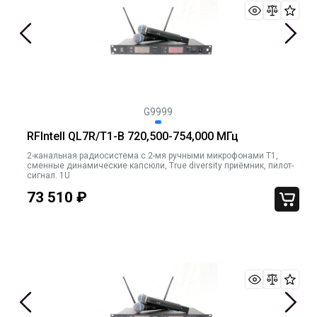
G9999
RFIntell QL7R/T1-B 720,500-754,000 МГц
2-канальная радиосистема с 2-мя ручными микрофонами T1,
сменные динамические капсюли, True diversity приёмник, пилот-
сигнал. 1U
73 510
₽