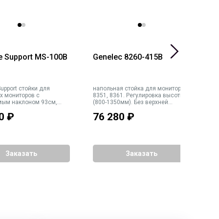
te Support MS-100B
Genelec 8260-415B
G
t стойки для
напольная стойка для мониторов
н
х мониторов с
8351, 8361. Регулировка высоты
8
ым наклоном 93см,
(800-1350мм). Без верхней
Р
ет чёрный
площадки, резьба 3/8". Прокладка
в
0
₽
76 280
₽
6
кабелей внутри стойки. Габариты
П
основания 480x480мм. Вес 19кг
Г
В
Заказать
Заказать