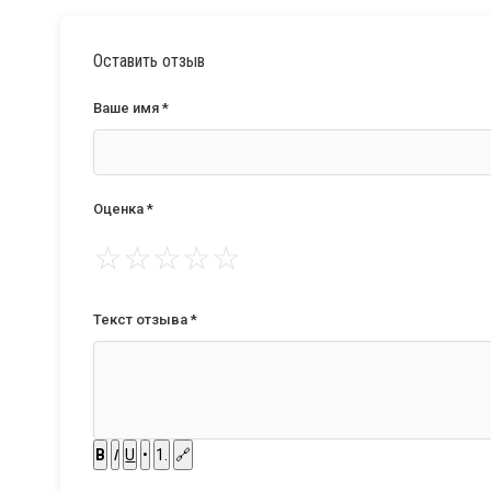
Оставить отзыв
Ваше имя *
Оценка *
☆
☆
☆
☆
☆
Текст отзыва *
B
I
U
•
1.
🔗