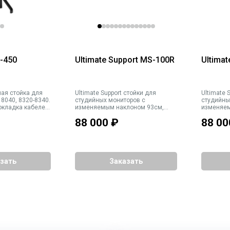
0-450
Ultimate Support MS-100R
Ultima
ная стойка для
Ultimate Support стойки для
Ultimate Suppor
 8040, 8320-8340.
студийных мониторов с
студийны
окладка кабелей
изменяемым наклоном 93см,
изменяем
абариты
ПАРА, цвет черный с красными
ПАРА, цв
88 000
₽
88 00
. Вес 19 кг
элементами
зать
Заказать