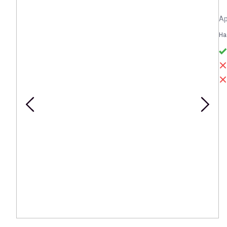
Ар
На