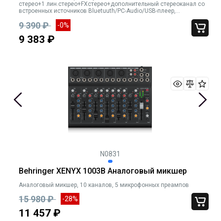
стерео+1 лин.стерео+FXстерео+дополнительный стереоканал со
встроенных источников Bluetuuth/PC-Audio/USB-плеер,
параметрический эквалайзер FlexiEQ
9 390 ₽
-0%
9 383 ₽
N0831
Behringer XENYX 1003B Аналоговый микшер
Аналоговый микшер, 10 каналов, 5 микрофонных преампов
15 980 ₽
-28%
11 457 ₽