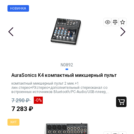
N0892
AuraSonics K4 компактный микшерный пульт
компактный микшерный пульт 2 мик.+1
лин.стерео+FXстерео+дополнительный стереоканал со
встроенных источников Bluetooth/PC-Audio/USB-плеер,
параметрический эквалайзер FlexiEQ
7 290 ₽
-0%
7 283 ₽