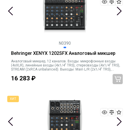
N0390
Behringer XENYX 1202SFX Аналоговый микшер
Аналоговый микшер, 12 каналов. Входы: микрофонные входы
(4xXLR), линейные входы (4x1/4" TRS), стереовходы (4x1/4" TRS),
STREAM (2xRCA unbalanced). Выходы: Main L/R (2x1/4" TRS),
выход на наушники (1/4" TRS), STREAM (2xRCA unbalanced).
16 283
₽
Эквалайзер: 3-полосный на каждом канале. Процессор эффектов
KLARK TEKNIK. Возможность подключения внешнего процессора
эффектов. Встроенный USB-интерфейс для подключения к
компьютеру для записи и воспроизведения аудиосигнала.
Адаптер питания 18В