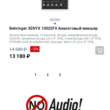
N0389
Behringer XENYX 1002SFX Аналоговый микшер
Аналоговый микшер, 10 каналов. Входы: микрофонные входы
(2xXLR), линейные входы (2x1/4" TRS), стереовходы (4x1/4" TRS),
STREAM (2xRCA unbalanced). Выходы: Main L/R (2x1/4" TRS),
выход на наушники (1/4" TRS), STREAM (2xRCA unbalanced).
14 580 ₽
-10%
Эквалайзер: 3-полосный на каждом канале. Процессор эффектов
KLARK TEKNIK. Возможность подключения внешнего процессора
13 180 ₽
эффектов. Встроенный USB-интерфейс для подключения к
компьютеру для записи и воспроизведения аудиосигнала.
Адаптер питания 18В
1
2
3