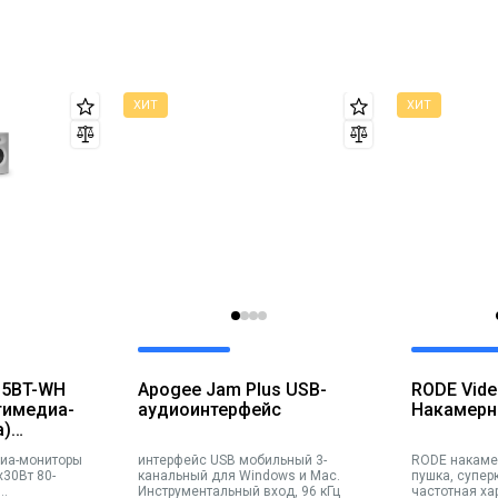
.5BT-WH
Apogee Jam Plus USB-
RODE Vid
тимедиа-
аудиоинтерфейс
Накамерн
а)
30Вт 80-
диа-мониторы
интерфейс USB мобильный 3-
RODE накамерный микрофон-
пик),
x30Вт 80-
канальный для Windows и Mac.
пушка, супе
Инструментальный вход, 96 кГц
частотная ха