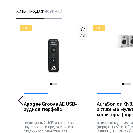
ХИТЫ ПРОДАЖ
НОВИНКИ
BT
Apogee Groove AE USB-
AuraSonics KN3
ники
аудиоинтерфейс
активные муль
мониторы (пар
НЧ3,5"+ВЧ1" 2x
.3,
портативный USB конвертер и
активные мультиме
20000Гц, 100дБ(
,
наушниковый предусилитель
(пара) НЧ3,5"+ВЧ1" 2
переключатель
студийного качества для
20000Гц, 100дБ(пик),