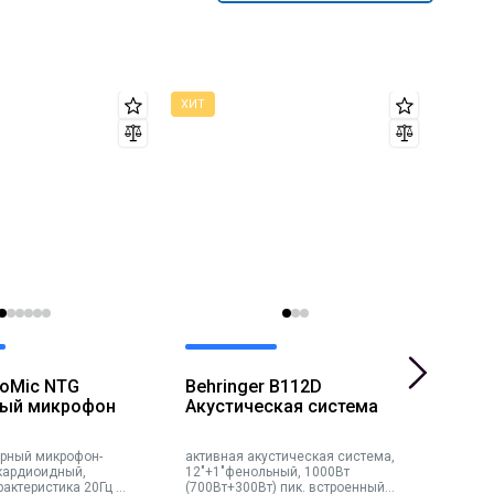
eoMic NTG
Behringer B112D
Gen
ый микрофон
Акустическая система
Акт
активная акустическая система,
актив
ркардиоидный,
12"+1"фенольный, 1000Вт
8". У
рактеристика 20Гц –
(700Вт+300Вт) пик. встроенный
103 д