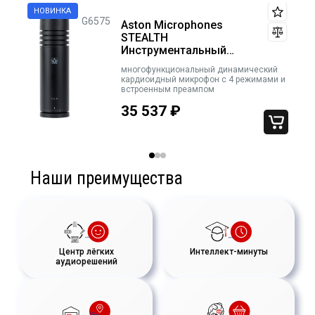
G6575
Aston Microphones
STEALTH
Инструментальный
микрофон
многофункциональный динамический
ый,
кардиоидный микрофон с 4 режимами и
встроенным преампом
35 537
₽
Наши преимущества
Центр лёгких
Интеллект-минуты
аудиорешений