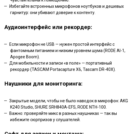
чувствительны к помещению.
Избегайте встроенных микрофонов ноутбуков и дешевых
гарнитур: они убивают доверие к контенту.
Аудиоинтерфейс или рекордер:
Если микрофон не USB — нужен простой интерфейс с
фантомным питанием и низким уровнем шума (RODE AI-1,
Apogee Boom).
Для мобильности и записи «в поле» — портативный
рекордер (TASCAM Portacapture X6, Tascam DR-40X).
Наушники для мониторинга:
Закрытые модели, чтобы не было наводок в микрофон: AKG
K240 Studio, SHURE SRH840A-EFS, RODE NTH-100.
Важно: проверяйте микс в разных наушниках — так вы
избежите сюрпризов у слушателей.