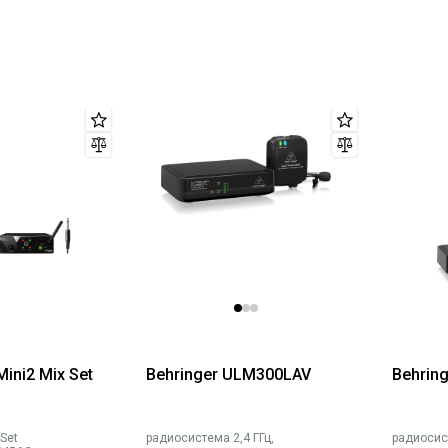
ini2 Mix Set
Behringer ULM300LAV
Behrin
Set
радиосистема 2,4 ГГц,
радиосист