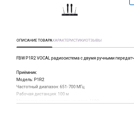
ОПИСАНИЕ ТОВАРА
ХАРАКТЕРИСТИКИ
ОТЗЫВЫ
FBW P1R2 VOCAL радиосистема с двумя ручными передатчи
Приёмник:
Модель: P1R2
Частотный диапазон: 651-700 МГц
Рабочая дистанция: 100 м
Максимальное количество каналов: 1680
Диапазон аудиочастот: 50Гц - 15 кГц （±3дБ)
Разъёмы: XLR, 1/4" TRS
Выходной уровень: XLR: +10 дБн, 1/4 TRS: +8дБн
Выходное сопротивление: XLR: 3 кОм, 1/4 TRS:3 кОм