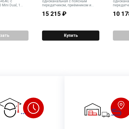
S45AC с
одноканальная с поясным
однокана
Mini Dual, 1
передатчиком, приёмником и
передатч
 ручным
петличным кардиоидным
приёмник
15 215
₽
10 17
в комплекте 2
микрофоном (разъем 6,3мм Jack)
MKG L
зать
Купить