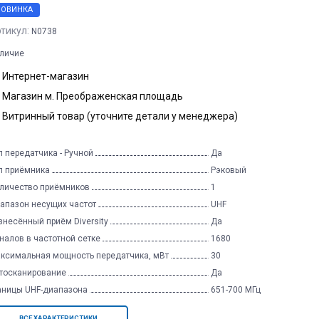
НОВИНКА
тикул:
N0738
личие
Интернет-магазин
Магазин м. Преображенская площадь
Витринный товар (уточните детали у менеджера)
п передатчика - Ручной
Да
п приёмника
Рэковый
личество приёмников
1
апазон несущих частот
UHF
знесённый приём Diversity
Да
налов в частотной сетке
1680
ксимальная мощность передатчика, мВт
30
тосканирование
Да
аницы UHF-диапазона
651-700 МГц
ВСЕ ХАРАКТЕРИСТИКИ