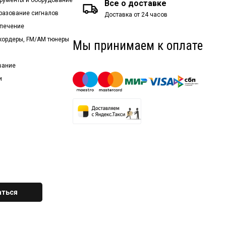
Все о доставке
бразование сигналов
Доставка от 24 часов
спечение
екордеры, FM/AM тюнеры
Мы принимаем к оплате
вание
и