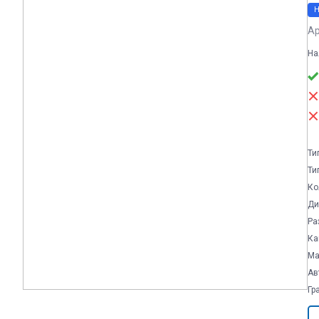
Ар
На
Ти
Ти
Ко
Ди
Ра
Ка
Ма
Ав
Гр