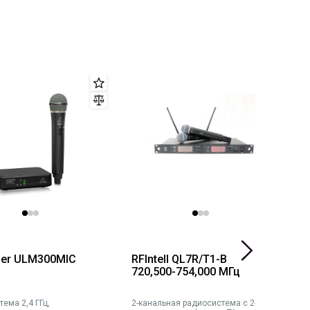
ger ULM300MIC
RFIntell QL7R/T1-B
R
720,500-754,000 МГц
6
ема 2,4 ГГц,
2-канальная радиосистема с 2-мя
2