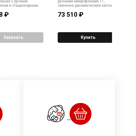
льная с ручным
ручными микрофонами T1,
р
иком и стационарным
сменные динамические капсюли,
(
ом, d-38 мм
True diversity приёмник, пилот-
di
8
₽
73 510
₽
7
сигнал. 1U
1
Заказать
Купить