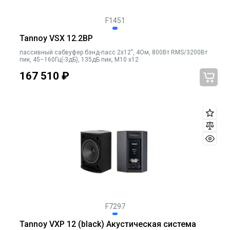
F1451
Tannoy VSX 12.2BP
пассивный сабвуфер бэнд-пасс 2x12", 4Ом, 800Вт RMS/3200Вт
пик, 45–160Гц(-3дБ), 135дБ пик, M10 x12
167 510
₽
F7297
Tannoy VXP 12 (black) Акустическая система