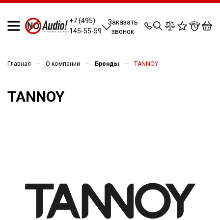
0
0
0
0
+7 (495)
Заказать
145-55-59
звонок
—
—
—
Главная
О компании
Бренды
TANNOY
TANNOY