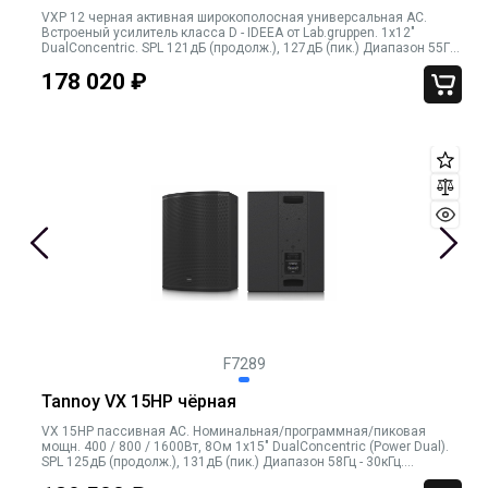
VXP 12 черная активная широкополосная универсальная АС.
Встроеный усилитель класса D - IDEEA от Lab.gruppen. 1х12"
DualConcentric. SPL 121дБ (продолж.), 127дБ (пик.) Диапазон 55Гц
- 30кГц Дисперсия (горизонт. х вертик.) 90х90 градусов.
178 020
₽
Подключение
F7289
Tannoy VX 15HP чёрная
VX 15HP пассивная АС. Номинальная/программная/пиковая
мощн. 400 / 800 / 1600Вт, 8Ом 1х15" DualConcentric (Power Dual).
SPL 125дБ (продолж.), 131дБ (пик.) Диапазон 58Гц - 30кГц.
Дисперсия (горизонт. х вертик.) 75х75 градусов. Подключение