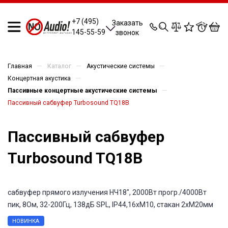
0
0
0
0
+7 (495)
Заказать
145-55-59
звонок
—
—
—
Главная
Каталог
Акустические системы
—
Концертная акустика
—
Пассивные концертные акустические системы
Пассивный сабвуфер Turbosound TQ18B
Пассивный сабвуфер
Turbosound TQ18B
сабвуфер прямого излучения НЧ18", 2000Вт прогр./4000Вт
пик, 8Ом, 32-200Гц, 138дБ SPL, IP44,16xM10, стакан 2xM20мм
НОВИНКА