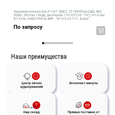
Звуковая колонна 6х6,5"+3х1" (B&C), 75-18000Гц(±3дБ), AES
900Вт, SPLmax 136дБ, дисперсия 110°×23°(+5° -18°), НЧ 4 Ом/
ВЧ 4 Ом, 2×NEUTRIK NL4MP，HF:2+2-/LF:1+1-, ВхШхГ
1483×190×259мм, 30кг
По запросу
Наши преимущества
Центр лёгких
Интеллект-минуты
аудиорешений
Наш склад
Прямые поставки от