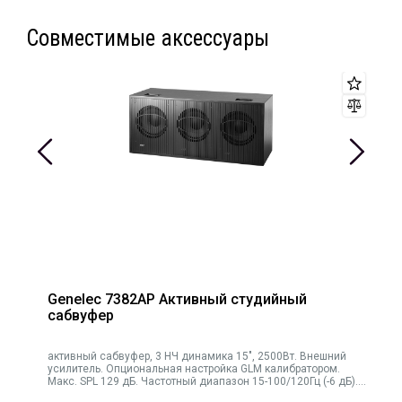
Совместимые аксессуары
Genelec 7382AP Активный студийный
сабвуфер
активный сабвуфер, 3 НЧ динамика 15", 2500Вт. Внешний
усилитель. Опциональная настройка GLM калибратором.
Макс. SPL 129 дБ. Частотный диапазон 15-100/120Гц (-6 дБ).
Вх/вых 2 XLR (L+R), LFE вход (XLR), цифровой вх/вых AES/EBU