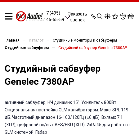
0
0
0
0
+7 (495)
Заказать
145-55-59
звонок
—
—
—
Главная
Каталог
Студийные мониторы и сабвуферы
—
Студийные сабвуферы
Студийный сабвуфер Genelec 7380AP
Студийный сабвуфер
Genelec 7380AP
активный сабвуфер, НЧ динамик 15". Усилитель 800Вт.
Опциональная настройка GLM калибратором. Макс. SPL 119
дБ. Частотный диапазон 16-100/120Гц (±6 дБ). Вх/вых 7.1
(XLR), цифровой вх/вых AES/EBU (XLR), 2xRJ45 для работы с
GLM системой. Габар