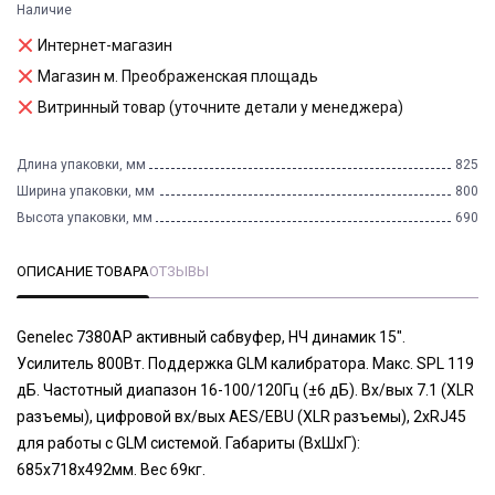
Наличие
Интернет-магазин
Магазин м. Преображенская площадь
Витринный товар (уточните детали у менеджера)
Длина упаковки, мм
825
Ширина упаковки, мм
800
Высота упаковки, мм
690
ОПИСАНИЕ ТОВАРА
ОТЗЫВЫ
Genelec 7380AP активный сабвуфер, НЧ динамик 15".
Усилитель 800Вт. Поддержка GLM калибратора. Макс. SPL 119
дБ. Частотный диапазон 16-100/120Гц (±6 дБ). Вх/вых 7.1 (XLR
разъемы), цифровой вх/вых AES/EBU (XLR разъемы), 2xRJ45
для работы с GLM системой. Габариты (ВхШхГ):
685х718х492мм. Вес 69кг.