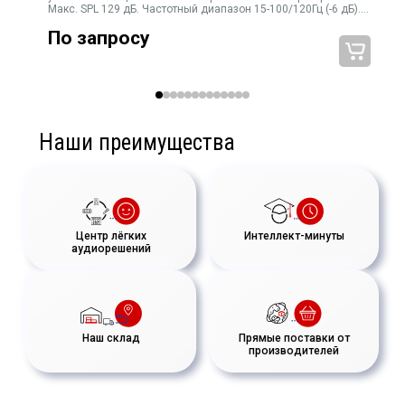
Макс. SPL 129 дБ. Частотный диапазон 15-100/120Гц (-6 дБ).
Вх/вых 2 XLR (L+R), LFE вход (XLR), цифровой вх/вых AES/EBU
По запросу
(XLR), 2xRJ45 д
(
Наши преимущества
Центр лёгких
Интеллект-минуты
аудиорешений
Наш склад
Прямые поставки от
производителей