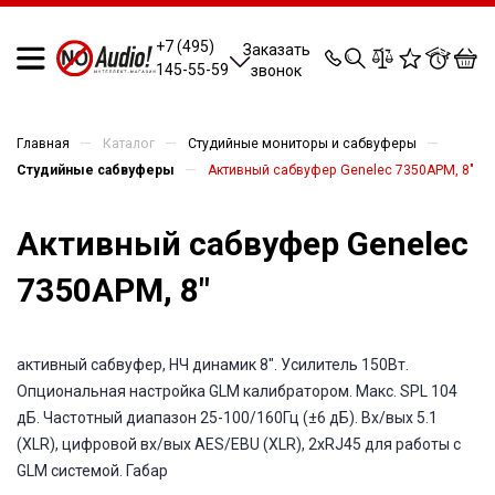
0
0
0
0
+7 (495)
Заказать
145-55-59
звонок
—
—
—
Главная
Каталог
Студийные мониторы и сабвуферы
—
Студийные сабвуферы
Активный сабвуфер Genelec 7350APM, 8"
Активный сабвуфер Genelec
7350APM, 8"
активный сабвуфер, НЧ динамик 8". Усилитель 150Вт.
Опциональная настройка GLM калибратором. Макс. SPL 104
дБ. Частотный диапазон 25-100/160Гц (±6 дБ). Вх/вых 5.1
(XLR), цифровой вх/вых AES/EBU (XLR), 2xRJ45 для работы с
GLM системой. Габар