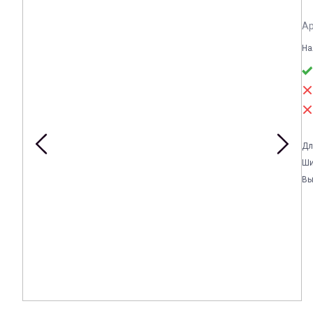
Ар
На
Дл
Ши
Вы