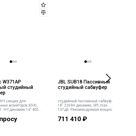
c W371AP
JBL SUB18 Пассивный
G
ый студийный
студийный сабвуфер
А
ер
с
 НЧ секция для
студийный пассивный сабвуфер.
а
ых мониторов 8341,
18" 2269H динамик, SPL max
1
1. НЧ динамик 14" 400Вт
137дБ. Рекомендуемая мощность
О
мик 12" 400Вт.
усилителя 2500-300Вт/8Ω, 45кг
к
апросу
711 410
₽
П
ьная настройка GLM
Ч
ром. Макс. SPL 120 дБ.
10
 диапазон 23-500Гц (-6
(
оговый вх/вых (XLR), ци
(
с