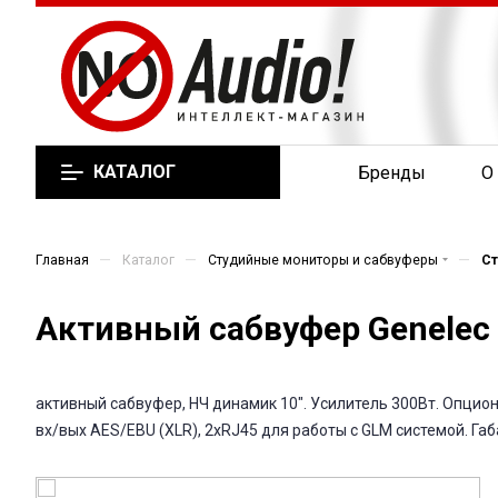
КАТАЛОГ
Бренды
О
—
—
—
Главная
Каталог
Студийные мониторы и сабвуферы
С
Активный сабвуфер Genelec 
активный сабвуфер, НЧ динамик 10". Усилитель 300Вт. Опцион
вх/вых AES/EBU (XLR), 2xRJ45 для работы с GLM системой. Габ