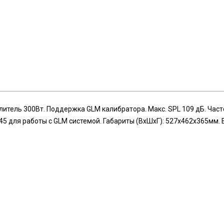
итель 300Вт. Поддержка GLM калибратора. Макс. SPL 109 дБ. Часто
5 для работы с GLM системой. Габариты (ВхШхГ): 527х462х365мм. В