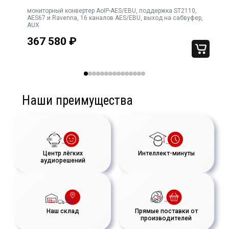
подключению, AES/EBU и USB 9320A может подключаться
мониторный конвертер AoIP-AES/EBU, поддержка ST2110,
напрямую к системам стереомониторинга (с сабвуфером или
AES67 и Ravenna, 16 каналов AES/EBU, выход на сабвуфер,
без), обеспечивая управление мониторами, а также
AUX
высококачественные АЦП и ЦАП для мониторов и наушников.
367 580
₽
Наши преимущества
Центр лёгких
Интеллект-минуты
аудиорешений
Наш склад
Прямые поставки от
производителей