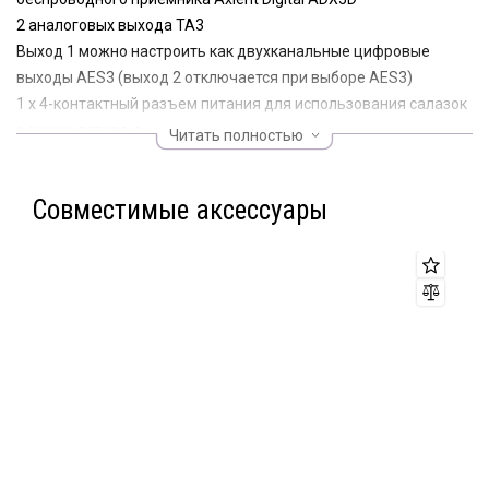
2 аналоговых выхода TA3
Выход 1 можно настроить как двухканальные цифровые
выходы AES3 (выход 2 отключается при выборе AES3)
1 х 4-контактный разъем питания для использования салазок
с аккумулятором
Читать полностью
1 х Hirose 4-контактный разъем питания
Входное напряжение: от 6 В до 18 В постоянного тока
Совместимые аксессуары
Невыпадающие винты с крестообразным шлицем
обеспечивают простую установку ADX5D.
Совместим с аудиокабелем Shure WA451 (TA3F-XLR).