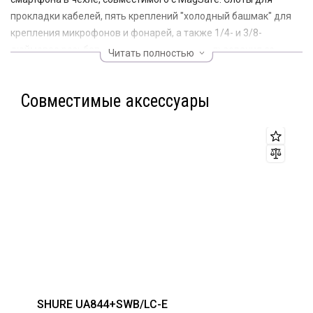
прокладки кабелей, пять креплений "холодный башмак" для
крепления микрофонов и фонарей, а также 1/4- и 3/8-
дюймовое резьбовое соединение для использования со
Читать полностью
штативами, ручками и другими аксессуарами.
RODE PHONE CAGE KIT идеальное решение для прокачки
Совместимые аксессуары
вашего смартфона
SHURE UA844+SWB/LC-E