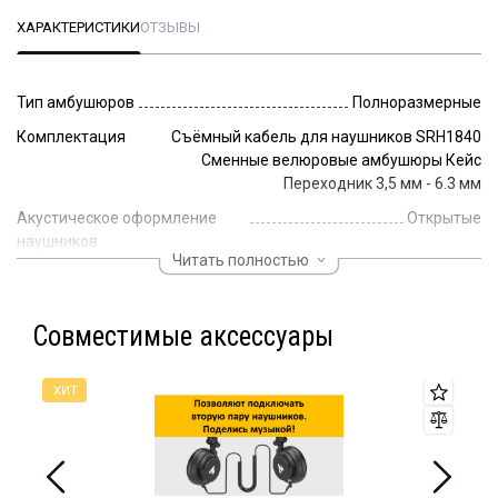
ХАРАКТЕРИСТИКИ
ОТЗЫВЫ
Тип амбушюров
Полноразмерные
Комплектация
Съёмный кабель для наушников SRH1840
Сменные велюровые амбушюры Кейс
Переходник 3,5 мм - 6.3 мм
Акустическое оформление
Открытые
наушников
Читать полностью
Импеданс, Ом
65
Разъём
Миниджек (TRS 3,5 мм)
Совместимые аксессуары
Переходник
Миниджек (3,5мм) -> Джек (6,3 мм)
Съёмный кабель
Да
Длина кабеля, м
2
Прямой кабель
Да
Чувствительность, дБ
96