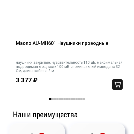
Минимальная
10
воспроизводимая частота, Гц
Максимальная
30000
воспроизводимая частота, Гц
Цвет (базовый)
Чёрный
Maono AU-MH601 Наушники проводные
Длина упаковки, мм
170
Ширина упаковки, мм
170
наушники закрытые, чувствительность 110 дБ, максимальная
Высота упаковки, мм
290
подводимая мощность 100 мВт; номинальный импеданс 32
Ом; длина кабеля: 3 м.
3 377
₽
Наши преимущества