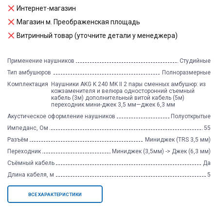
Интернет-магазин
Магазин м. Преображенская площадь
Витринный товар (уточните детали у менеджера)
Применение наушников
Студийные
Тип амбушюров
Полноразмерные
Комплектация
Наушники AKG K 240 MK II 2 пары сменных амбушюр: из
кожзаменителя и велюра односторонний съемный
кабель (3м) дополнительный витой кабель (5м)
переходник мини-джек 3,5 мм—джек 6,3 мм
Акустическое оформление наушников
Полуоткрытые
Импеданс, Ом
55
Разъём
Миниджек (TRS 3,5 мм)
Переходник
Миниджек (3,5мм) -> Джек (6,3 мм)
Съёмный кабель
Да
Длина кабеля, м
5
ВСЕ ХАРАКТЕРИСТИКИ