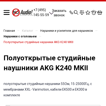
0
0
0
0
+7 (495)
Заказать
145-55-59
звонок
—
—
—
Главная
Каталог
Наушники и усилители для наушников
—
Наушники с оголовьем
Полуоткрытые студийные наушники AKG K240 MKII
Полуоткрытые студийные
наушники AKG K240 MKII
полуоткрытые студийные наушники 55Ом, 15-25000Гц, с
мембранами XXL- Varimotion, кабели EK500 и EK300 в
комплекте