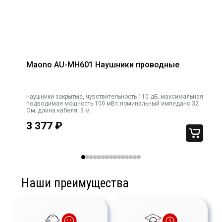
Витой кабель
Да
Прямой кабель
Да
Чувствительность, дБ
104
Минимальная
15
воспроизводимая частота, Гц
Maono AU-MH601 Наушники проводные
Максимальная
25000
воспроизводимая частота, Гц
наушники закрытые, чувствительность 110 дБ, максимальная
подводимая мощность 100 мВт; номинальный импеданс 32
Цвет (базовый)
Чёрный
Ом; длина кабеля: 3 м.
Длина упаковки, мм
11
3 377
₽
Ширина упаковки, мм
225
Высота упаковки, мм
235
Наши преимущества