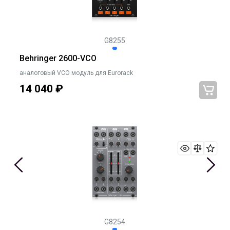
G8255
Behringer 2600-VCO
аналоговый VCO модуль для Eurorack
14 040
₽
G8254