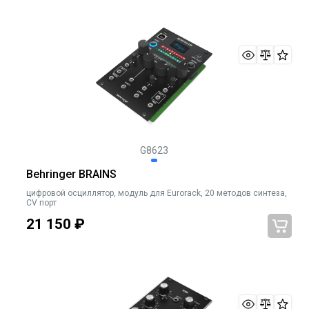
G8623
Behringer BRAINS
цифровой осциллятор, модуль для Eurorack, 20 методов синтеза,
CV порт
21 150
₽