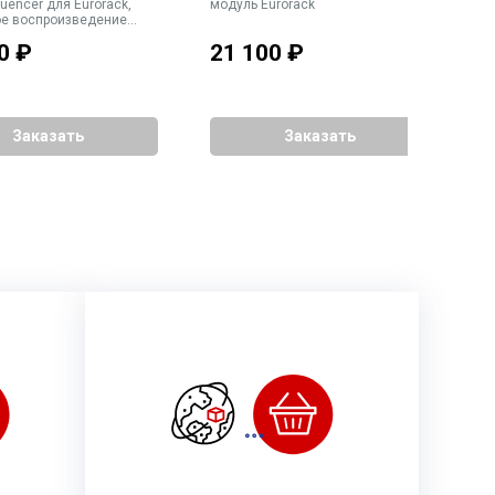
uencer для Eurorack,
модуль Eurorack
E
е воспроизведение
рии 2500
0
₽
21 100
₽
1
Заказать
Заказать