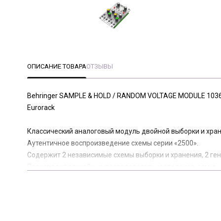
ОПИСАНИЕ ТОВАРА
ОТЗЫВЫ
Behringer SAMPLE & HOLD / RANDOM VOLTAGE MODULE 1036
Eurorack
Классический аналоговый модуль двойной выборки и хране
Аутентичное воспроизведение схемы серии «2500».
Содержит 2 независимые схемы выборки и хранения, 2 ге
Производит случайные последовательности тонов, гаммы
Вход и выход аудиосигнала для каждой схемы выборки и 
Управление тактовой частотой регулирует частоту каждог
Ручное управление пробами доступно с помощью кнопок 
Сэмплированием также можно управлять извне с помощью 