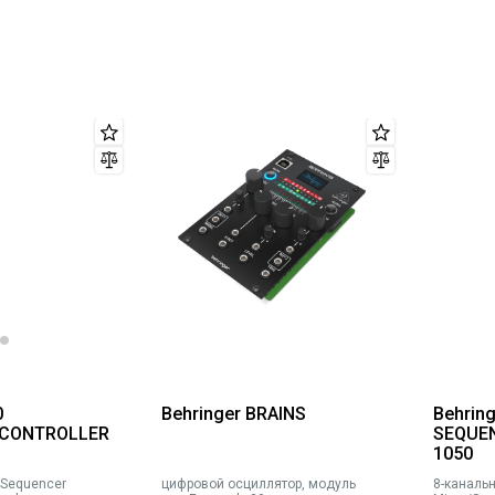
вать внутренний сгенерированный случайный сигнал с регулируе
0
Behringer BRAINS
Behring
 CONTROLLER
SEQUE
1050
 Sequencer
цифровой осциллятор, модуль
8-каналь