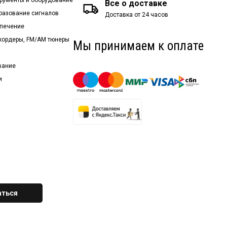
Все о доставке
бразование сигналов
Доставка от 24 часов
спечение
екордеры, FM/AM тюнеры
Мы принимаем к оплате
вание
и