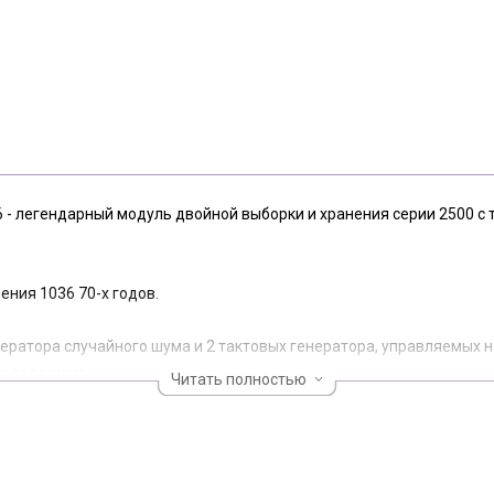
 - легендарный модуль двойной выборки и хранения серии 2500 с
ния 1036 70-х годов.
нератора случайного шума и 2 тактовых генератора, управляемых 
 и арпеджио.
Читать полностью
удержания с входом команды выборки для управления синхронизац
о тактового сигнала и частоту дискретизации.
мгновенного действия.
триггера или сигнала гейта, используя внешнее входное соедине