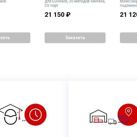
rack
для Eurorack, 20 методов синтеза,
Mixer/Seq
CV порт
подлинно
схемы се
21 150
₽
21 12
зать
Заказать