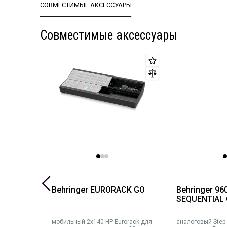
В качестве дискретизированного сигнала можно использо
СОВМЕСТИМЫЕ АКСЕССУАРЫ
Характеристики Eurorack: 16 HP, 40 мА +12 В, 40 мА -12 В.
Совместимые аксессуары
SE
Behringer EURORACK GO
Behringer 96
O
SEQUENTIAL
мобильный 2x140 HP Eurorack для
аналоговый Step