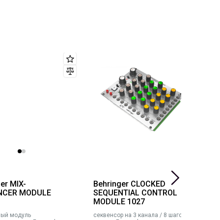
мым уровнем контроля для каждой схемы.
er MIX-
Behringer CLOCKED
B
NCER MODULE
SEQUENTIAL CONTROL
MODULE 1027
ный модуль
секвенсор на 3 канала / 8 шагов,
а