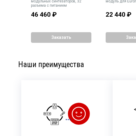
уль для
модульных синтезаторов, 32
модуль для Euro
разъема с питанием
46 460
₽
22 440
₽
Заказать
Зака
Наши преимущества