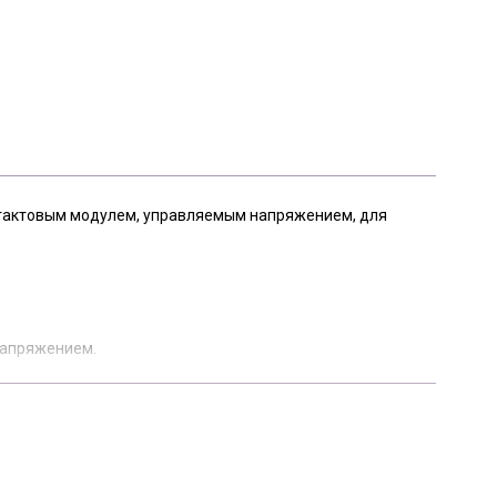
 тактовым модулем, управляемым напряжением, для
напряжением.
ией выборок из разных источников.
ние.