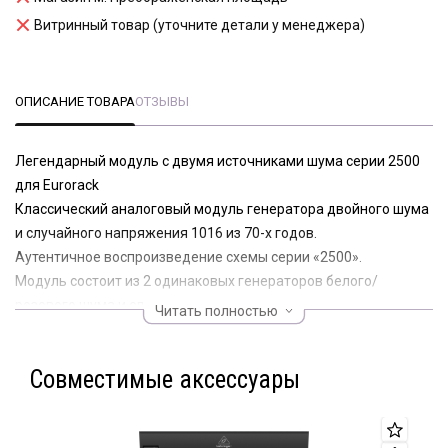
Витринный товар (уточните детали у менеджера)
ОПИСАНИЕ ТОВАРА
ОТЗЫВЫ
Легендарный модуль с двумя источниками шума серии 2500
для Eurorack
Классический аналоговый модуль генератора двойного шума
и случайного напряжения 1016 из 70-х годов.
Аутентичное воспроизведение схемы серии «2500».
Модуль состоит из 2 одинаковых генераторов белого/
розового шума и случайного напряжения.
Читать полностью
Выходной шум генерируется двумя независимыми
транзисторными источниками шума.
Совместимые аксессуары
Фильтрация белого шума используется для преобразования в
розовый шум и, наконец, в медленное случайное напряжение.
2 выходных аттенюатора позволяют уменьшить громкость