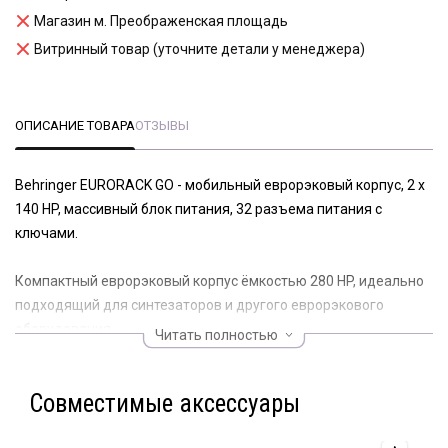
Магазин м. Преображенская площадь
Витринный товар (уточните детали у менеджера)
ОПИСАНИЕ ТОВАРА
ОТЗЫВЫ
Behringer EURORACK GO - мобильный еврорэковый корпус, 2 x
140 HP, массивный блок питания, 32 разъема питания с
ключами.
Компактный еврорэковый корпус ёмкостью 280 HP, идеально
подходящий для синтезаторов и другого еврорэкового
оборудования.
Читать полностью
Прочное мобильное шасси, позволяющее взять ваш сетап
куда угодно.
Совместимые аксессуары
280 HP монтажного пространства, расположенного в 2 ряда
по 140 HP с максимальной глубиной модуля от 40 мм (1,57