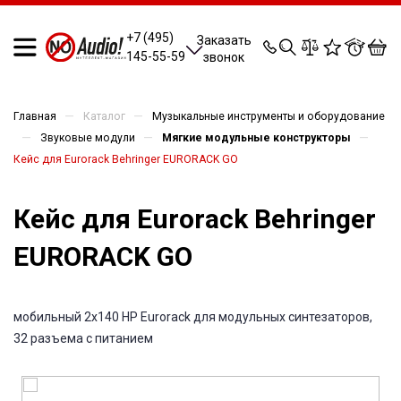
0
0
0
0
+7 (495)
Заказать
145-55-59
звонок
—
—
Главная
Каталог
Музыкальные инструменты и оборудование
—
—
—
Звуковые модули
Мягкие модульные конструкторы
Кейс для Eurorack Behringer EURORACK GO
Кейс для Eurorack Behringer
EURORACK GO
мобильный 2x140 HP Eurorack для модульных синтезаторов,
32 разъема с питанием