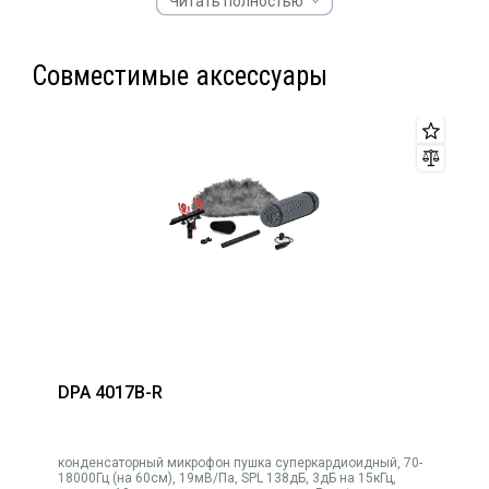
Читать полностью
Особенности:
Совместимые аксессуары
Современный модернизированный предусилитель
Превосходная устойчивость к радиочастотам
Внутренний спад низких частот
Утопленный переключатель фильтра верхних частот для
дополнительного управления.
Меньшая занимаемая площадь
Превосходный дизайн Shure и прочная, удобная в
эксплуатации конструкция
Высокая громкость, широчайшая апертура для максимальной
атмосферности в ближнем поле (установка на камеры,
незаметная установка)
Широкий угол захвата
Непревзойденное качество подавления внеосевого звука
DPA 4017B-R
конденсаторный микрофон пушка суперкардиоидный, 70-
,
18000Гц (на 60см), 19мВ/Па, SPL 138дБ, 3дБ на 15кГц,