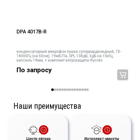
* Технология RF-Bias и специальное покрытие обеспечивают
превосходную работу в неблагоприятных условиях.
* Поставляется в комплекте с меховой ветрозащитой WS10,
пистолетной рукояткой PG2-R и кабелем PG2RCABLE
DPA 4017B-R
конденсаторный микрофон пушка суперкардиоидный, 70-
,
18000Гц (на 60см), 19мВ/Па, SPL 138дБ, 3дБ на 15кГц,
капсюль 19мм, + комплект ветрозащиты Rycote
SB
По запросу
Наши преимущества
Центр лёгких
Интеллект-минуты