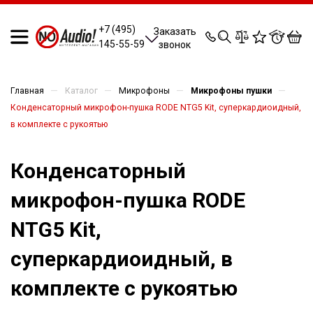
0
0
0
0
+7 (495)
Заказать
145-55-59
звонок
—
—
—
—
Главная
Каталог
Микрофоны
Микрофоны пушки
Конденсаторный микрофон-пушка RODE NTG5 Kit, суперкардиоидный,
в комплекте с рукоятью
Конденсаторный
микрофон-пушка RODE
NTG5 Kit,
суперкардиоидный, в
комплекте с рукоятью