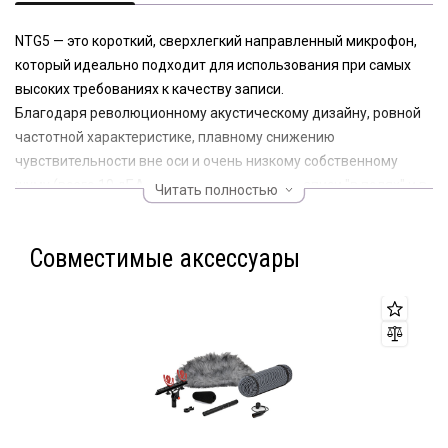
NTG5 — это короткий, сверхлегкий направленный микрофон,
который идеально подходит для использования при самых
высоких требованиях к качеству записи.
Благодаря революционному акустическому дизайну, ровной
частотной характеристике, плавному снижению
чувствительности вне оси и очень низкому собственному
шуму (всего 10 дБА) NTG5 незаменим при записи "в полях" и в
Читать полностью
кинопроизводстве, где превосходное качество звука
является обязательным. .
Совместимые аксессуары
Ключевые особенности и комплектация:
* Революционный акустический дизайн с непревзойденной
акустической прозрачностью и естественным неокрашенным
звуком.
* Чрезвычайно легкий (всего 76 г) и короткий (всего 203 мм)
* Высоконаправленная суперкардиоидная диаграмма
направленности