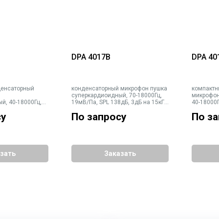
DPA 4017B
DPA 40
денсаторный
конденсаторный микрофон пушка
компактн
суперкардиоидный, 70-18000Гц,
микрофон
й, 40-18000Гц,
19мВ/Па, SPL 138дБ, 3дБ на 15кГц,
40-18000Г
дБ, 3дБ на 15кГц,
капсюль 19мм
3дБ на 1
су
По запросу
По з
комплект
имеет св
под углом
микрофон
держател
зать
Заказать