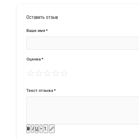
Оставить отзыв
Ваше имя *
Оценка *
☆
☆
☆
☆
☆
Текст отзыва *
B
I
U
•
1.
🔗