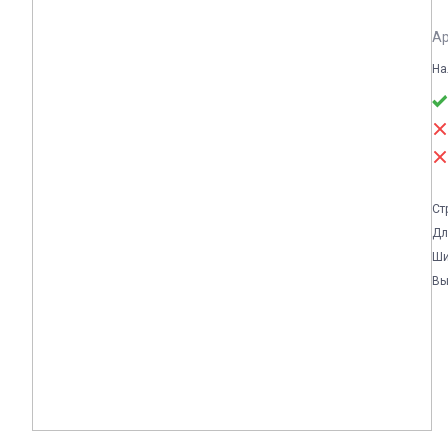
Ар
На
Ст
Дл
Ши
Вы