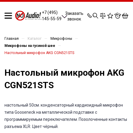
0
0
0
0
+7 (495)
Заказать
145-55-59
звонок
—
—
—
Главная
Каталог
Микрофоны
—
Микрофоны на гусиной шее
Настольный микрофон AKG CGN521STS
Настольный микрофон AKG
CGN521STS
настольный 50см. конденсаторный кардиоидный микрофон
типа Gooseneck на металлической подставке с
программируемым переключателем. Позолоченные контакты
разъема XLR. Цвет чёрный.