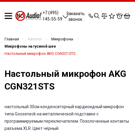
0
0
0
0
+7 (495)
Заказать
145-55-59
звонок
—
—
—
Главная
Каталог
Микрофоны
—
Микрофоны на гусиной шее
Настольный микрофон AKG CGN321STS
Настольный микрофон AKG
CGN321STS
настольный 30см конденсаторный кардиоидный микрофон
типа Gooseneck на металлической подставке с
программируемым переключателем. Позолоченные контакты
разъема XLR. Цвет чёрный