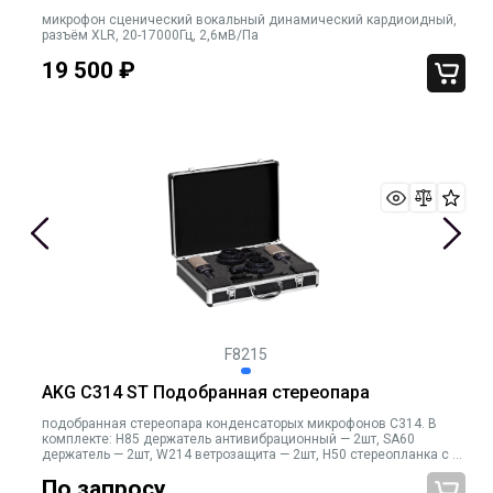
микрофон сценический вокальный динамический кардиоидный,
разъём XLR, 20-17000Гц, 2,6мВ/Па
19 500
₽
F8215
AKG C314 ST Подобранная стереопара
подобранная стереопара конденсаторых микрофонов C314. В
комплекте: H85 держатель антивибрационный — 2шт, SA60
держатель — 2шт, W214 ветрозащита — 2шт, H50 cтереопланка с 2-
мя втулками, кейс жесткий
По запросу