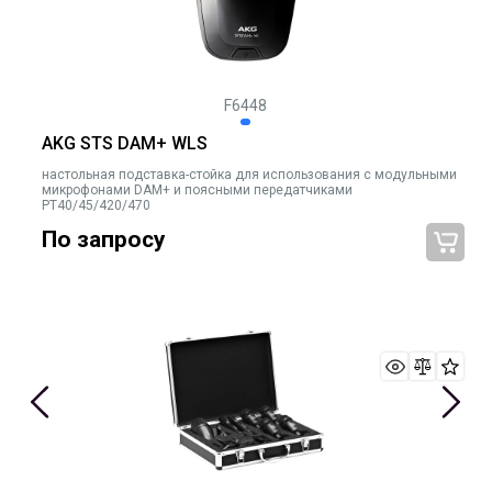
F6448
AKG STS DAM+ WLS
настольная подставка-стойка для использования с модульными
микрофонами DAM+ и поясными передатчиками
PT40/45/420/470
По запросу