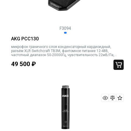
F3094
AKG PCC130
микрофон граничного слоя конденсаторный кардиоидный,
разъём XLR Switchcraft TB3M, фантомное питание 12-48В,
частотный диапазон 50-20000Гц, чувствительность 22мВ/Па,
эквивалентный уровень шума 22дБ-А, сигнал/шум 72дБ-А, кабель
49 500
₽
4,6м, цвет чёрный