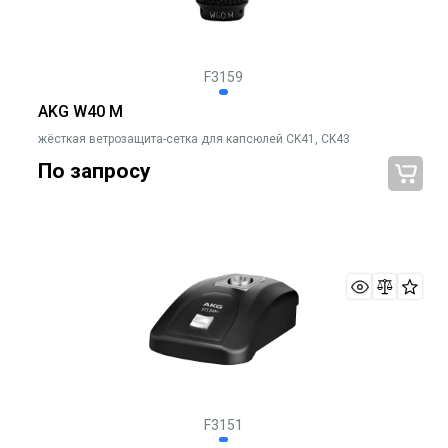
F3159
AKG W40 M
жёсткая ветрозащита-сетка для капсюлей CK41, CK43
По запросу
F3151