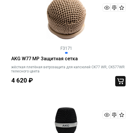
F3171
AKG W77 MP Защитная сетка
жёсткая плетёная ветрозащита для капсюлей CK77 WR, CK577WR
телесного цвета
4 620
₽