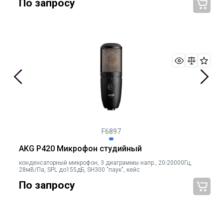
По запросу
F6897
AKG P420 Микрофон студийный
конденсаторный микрофон, 3 диаграммы напр., 20-20000Гц,
28мВ/Па, SPL до155дБ, SH300 "паук", кейс
По запросу