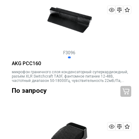
F3096
AKG PCC160
микрофон граничного слоя конденсаторный суперкардиоидный,
разъём XLR Switchcraft TA3F, фантомное питание 12-48В,
частотный диапазон 50-18000Гц, чувствительность 22мВ/Па,
эквивалентный уровень шума 22дБ-А, сигнал/шум 72дБ-А,
По запросу
рекомендованная нагр