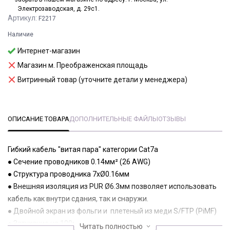
Электрозаводская, д. 29с1.
Артикул:
F2217
Наличие
Интернет-магазин
Магазин м. Преображенская площадь
Витринный товар (уточните детали у менеджера)
ОПИСАНИЕ ТОВАРА
ДОПОЛНИТЕЛЬНЫЕ ФАЙЛЫ
ОТЗЫВЫ
Гибкий кабель "витая пара" категории Cat7а
● Сечение проводников 0.14мм² (26 AWG)
● Структура проводника 7xØ0.16мм
● Внешняя изоляция из PUR Ø6.3мм позволяет использовать
кабель как внутри сдания, так и снаружи.
● Двойной экран из фольги и плетеный из меди S/FTP (PiMF)
● Затухание на 100мГЦ 27дБ/100м
Читать полностью