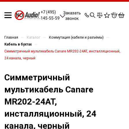
0
0
0
0
+7 (495)
Заказать
145-55-59
звонок
—
—
—
Главная
Каталог
Коммутация (кабели и разъёмы)
—
Кабель в бухтах
Симметричный мультикабель Canare MR202-24AT, инсталляционный,
24 канала, черный
Симметричный
мультикабель Canare
MR202-24AT,
инсталляционный, 24
канала, черный