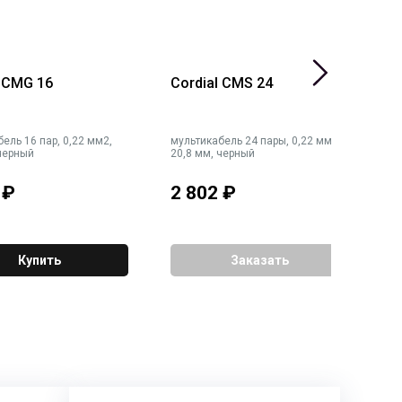
l CMG 16
Cordial CMS 24
C
ель 16 пар, 0,22 мм2,
мультикабель 24 пары, 0,22 мм2,
с
 черный
20,8 мм, черный
и
ч
₽
2 802
₽
2
Купить
Заказать