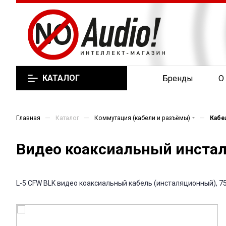
КАТАЛОГ
Бренды
О
—
—
—
Главная
Каталог
Коммутация (кабели и разъёмы)
Кабел
Видео коаксиальный инстал
L-5 CFW BLK видео коаксиальный кабель (инсталяционный), 7