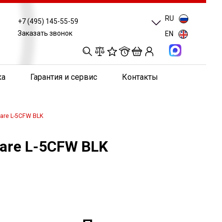
RU
+7 (495) 145-55-59
Заказать звонок
EN
0
0
0
0
ка
Гарантия и сервис
Контакты
are L-5CFW BLK
are L-5CFW BLK