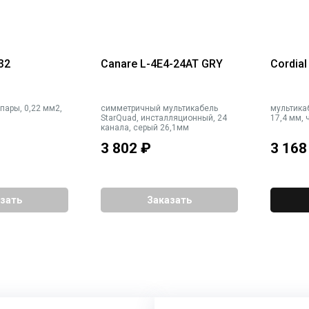
32
Canare L-4E4-24AT GRY
Cordia
пары, 0,22 мм2,
симметричный мультикабель
мультикаб
StarQuad, инсталляционный, 24
17,4 мм,
канала, серый 26,1мм
3 802
₽
3 168
зать
Заказать