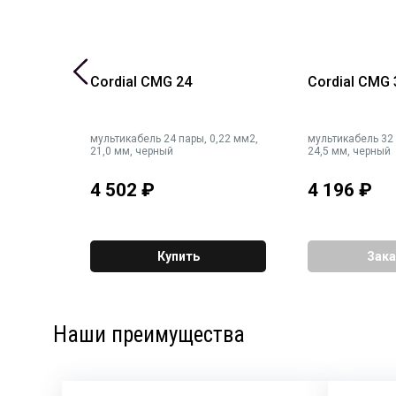
 GRY
Cordial CMG 24
Cordial CMG 
бель
мультикабель 24 пары, 0,22 мм2,
мультикабель 32 
ный, 16
21,0 мм, черный
24,5 мм, черный
4 502
₽
4 196
₽
Купить
Зака
Наши преимущества