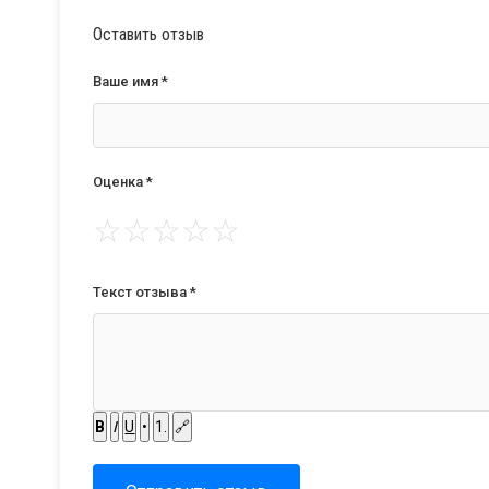
Оставить отзыв
Ваше имя *
Оценка *
☆
☆
☆
☆
☆
Текст отзыва *
B
I
U
•
1.
🔗