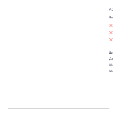
Ар
На
Цв
Дл
Ши
Вы