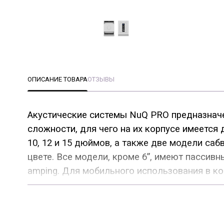
ОПИСАНИЕ ТОВАРА
ОТЗЫВЫ
Акустические системы NuQ PRO предназначе
сложности, для чего на их корпусе имеется
10, 12 и 15 дюймов, а также две модели с
цвете. Все модели, кроме 6”, имеют пассивн
amping. Для мобильного использования в ко
стандартные стойки.
В акустических системах NuQ PRO использов