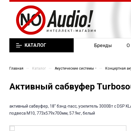
КАТАЛОГ
Бренды
О
—
—
—
Главная
Каталог
Акустические системы
Концертная ак
Активный сабвуфер Turbosou
активный сабвуфер, 18" бэнд-пасс, усилитель 3000Вт с DSP KLA
подвеса М10, 773x579x700мм, 57.9кг, белый