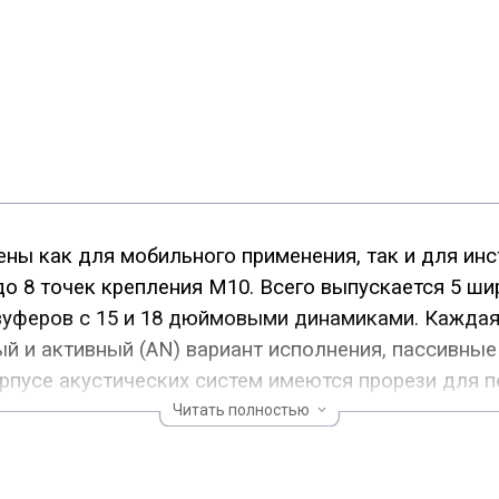
ны как для мобильного применения, так и для инс
 до 8 точек крепления М10. Всего выпускается 5 ш
абвуферов с 15 и 18 дюймовыми динамиками. Кажда
ый и активный (AN) вариант исполнения, пассивны
рпусе акустических систем имеются прорези для п
Читать полностью
аны динамические головки нового поколения, а в