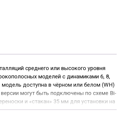
талляций среднего или высокого уровня
ирокополосных моделей с динамиками 6, 8,
я модель доступна в чёрном или белом (WH)
е версии могут быть подключены по схеме Bi-
ереноски и «стакан» 35 мм для установки на
 активных версиях - новейший