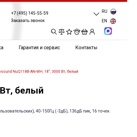
RU
+7 (495) 145-55-59
Заказать звонок
EN
0
0
0
0
ка
Гарантия и сервис
Контакты
sound NuQ118B-AN-WH, 18", 3000 Вт, белый
Вт, белый
ьзовательских), 40-150Гц (-3дБ), 136дБ пик, 16 точек